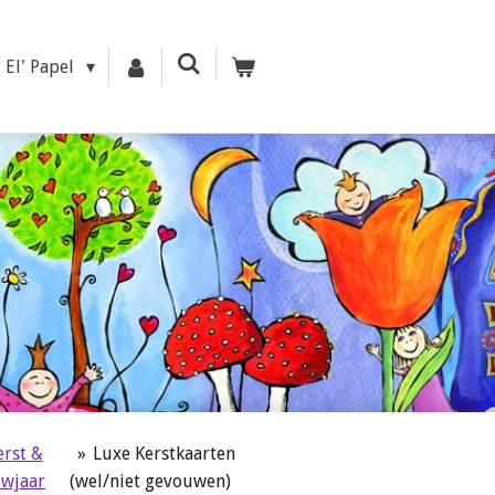
r El' Papel
erst &
»
Luxe Kerstkaarten
wjaar
(wel/niet gevouwen)