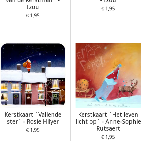
van de Kerstman` -
- Izou
Izou
€ 1,95
€ 1,95
Kerstkaart `Vallende
Kerstkaart `Het leven
ster` - Rosie Hilyer
licht op` - Anne-Sophie
Rutsaert
€ 1,95
€ 1,95