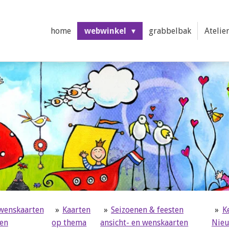
home
webwinkel
grabbelbak
Atelie
 wenskaarten
»
Kaarten
»
Seizoenen & feesten
»
K
ten
op thema
ansicht- en wenskaarten
Nieu