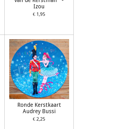
van de Kerstman` -
Izou
€ 1,95
Ronde Kerstkaart
Audrey Bussi
€ 2,25