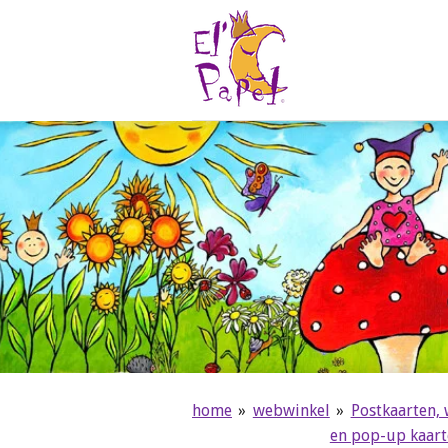
Ga
direct
naar
de
hoofdinhoud
home
»
webwinkel
»
Postkaarten,
en pop-up kaar