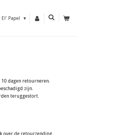
r El' Papel
n 10 dagen retourneren.
eschadigd zijn.
rden teruggestort.
ak over de retourzending.