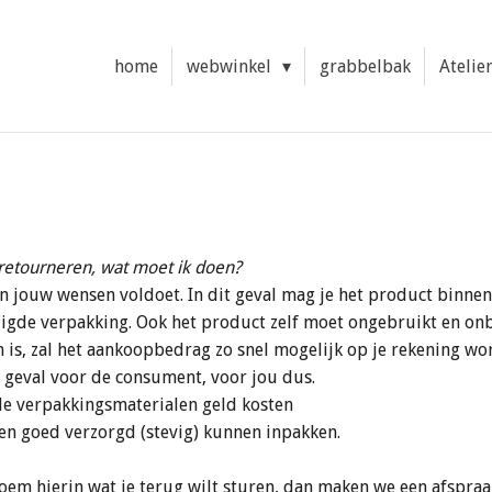
home
webwinkel
grabbelbak
Atelie
g retourneren, wat moet ik doen?
an jouw wensen voldoet. In dit geval mag je het product binne
digde verpakking. Ook het product zelf moet ongebruikt en onb
 is, zal het aankoopbedrag zo snel mogelijk op je rekening wo
t geval voor de consument, voor jou dus.
de verpakkingsmaterialen geld kosten
en goed verzorgd (stevig) kunnen inpakken.
em hierin wat je terug wilt sturen, dan maken we een afspra