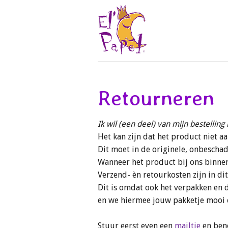
Ga
direct
naar
de
hoofdinhoud
Retourneren
Ik wil (een deel) van mijn bestellin
Het kan zijn dat het product niet a
Dit moet in de originele, onbescha
Wanneer het product bij ons binnen
Verzend- èn retourkosten zijn in di
Dit is omdat ook het verpakken en 
en we hiermee jouw pakketje mooi 
Stuur eerst even een
mailtje
en beno