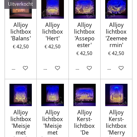
Uitverkocht
Alljoy
Alljoy
Alljoy
Alljoy
lichtbox
lichtbox
lichtbox
lichtbox
'Balans'
'Hert'
'Assepo
'Zeemee
ester'
rmin'
€ 42,50
€ 42,50
€ 42,50
€ 42,50
Houd mij op de hoogte
In winkelwagen
In winkelwagen
In winkelwag
Alljoy
Alljoy
Alljoy
Alljoy
lichtbox
lichtbox
Kerst-
Kerst-
'Meisje
'Meisje
lichtbox
lichtbox
met
met
'De
'Merry