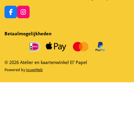
F
I
a
n
c
s
e
t
Betaalmogelijkheden
b
a
o
g
o
r
k
a
m
© 2026 Atelier en kaartenwinkel El' Papel
Powered by
JouwWeb