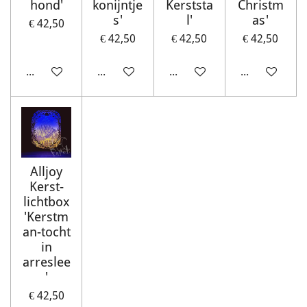
hond'
konijntje
Kerststa
Christm
s'
l'
as'
€ 42,50
€ 42,50
€ 42,50
€ 42,50
In winkelwagen
In winkelwagen
In winkelwagen
In winkelwag
Alljoy
Kerst-
lichtbox
'Kerstm
an-tocht
in
arreslee
'
€ 42,50