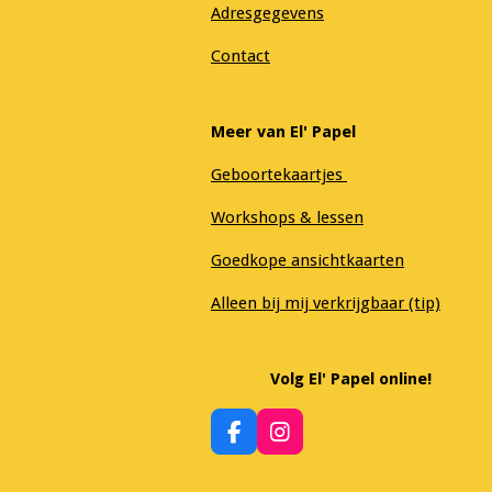
Adresgegevens
Contact
Meer van El' Papel
Geboortekaartjes
Workshops & lessen
Goedkope ansichtkaarten
Alleen bij mij verkrijgbaar (tip)
Volg El' Papel online!
F
I
a
n
c
s