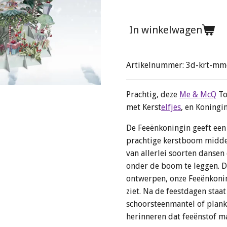
In winkelwagen
Artikelnummer:
3d-krt-mm
Prachtig, deze
Me & McQ
To
met Kerst
elfjes
, en Koningin
De Feeënkoningin geeft een 
prachtige kerstboom midden
van allerlei soorten danse
onder de boom te leggen. Di
ontwerpen, onze Feeënkonin
ziet. Na de feestdagen staat
schoorsteenmantel of plank,
herinneren dat feeënstof m