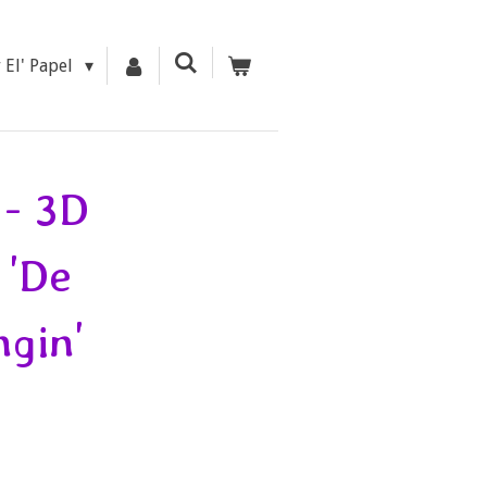
r El' Papel
- 3D
 'De
gin'