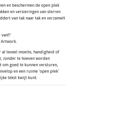
men en beschermen de open plek
akken en versieringen van sterren
addert van tak naar tak en verzamelt
j van!?
h Artwork.
 al teveel moeite, handigheid of
, zonder te hoeven worden
at om goed te kunnen versturen,
envelop en een ruime 'open plek'
jke tekst kwijt kunt.