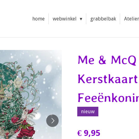
home
webwinkel
grabbelbak
Atelie
Me & McQ 
Kerstkaart
Feeënkonin
nieuw
€ 9,95