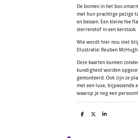
De bomen in het bos omar
met hun prachtige pezige t
en bessen. Een kleine fee fl
sterrenstof in een kerstsok.
Wie wordt hier nou niet bli
Illustratie: Reuben McHug
Deze kaarten kunnen zonder
kundigheid worden opgezet
gemonteerd. Ook zijn ze pl
met een luxe, bijpassende 
waarop je nog een persoonli
D
D
S
e
e
h
l
e
a
e
l
r
n
e