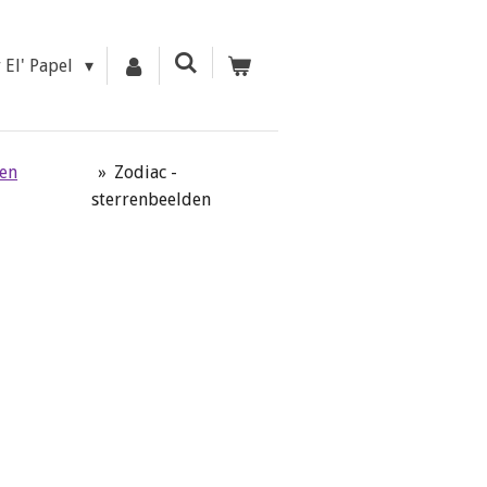
r El' Papel
 en
»
Zodiac -
sterrenbeelden