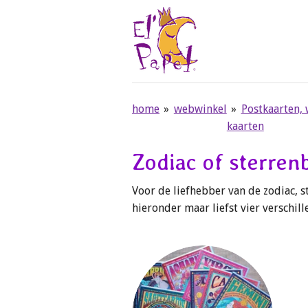
Ga
direct
naar
de
hoofdinhoud
home
»
webwinkel
»
Postkaarten,
kaarten
Zodiac of sterren
Voor de liefhebber van de zodiac, 
hieronder maar liefst vier verschil