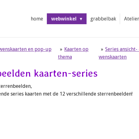
home
webwinkel
grabbelbak
Atelie
 wenskaarten en pop-up
»
Kaarten op
»
Series ansicht-
thema
wenskaarten
beelden kaarten-series
sterrenbeelden,
lende series kaarten met de 12 verschillende sterrenbeelden!