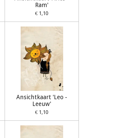
Ram'
€ 1,10
Ansichtkaart 'Leo -
Leeuw'
€ 1,10