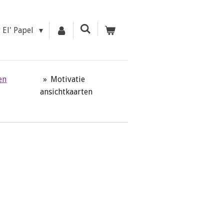
r El' Papel
en
»
Motivatie
ansichtkaarten