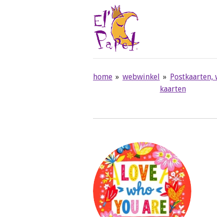
Ga
direct
naar
de
hoofdinhoud
home
»
webwinkel
»
Postkaarten,
kaarten