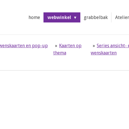
home
webwinkel
grabbelbak
Atelie
 wenskaarten en pop-up
»
Kaarten op
»
Series ansicht- 
thema
wenskaarten