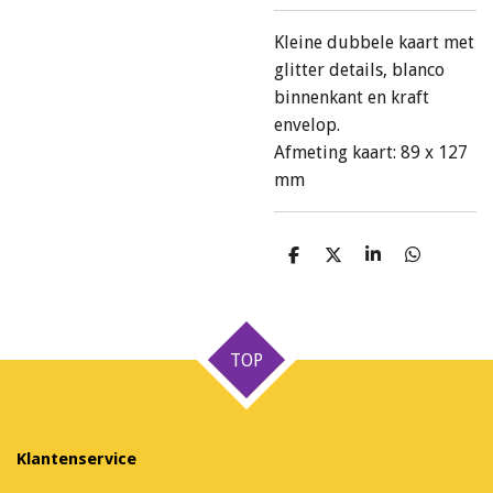
Kleine dubbele kaart met
glitter details, blanco
binnenkant en kraft
envelop.
Afmeting kaart: 89 x 127
mm
D
D
S
D
e
e
h
e
l
e
a
l
e
l
r
e
n
e
n
TOP
Klantenservice