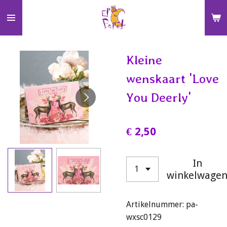
Ga
direct
naar
de
Kleine
hoofdinhoud
wenskaart 'Love
You Deerly'
€ 2,50
In
winkelwage
Artikelnummer:
pa-
wxsc0129