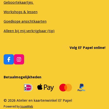
Geboortekaartjes
Workshops & lessen
Goedkope ansichtkaarten
Alleen bij mij verkrijgbaar (tip)
Volg El' Papel online!
F
I
a
n
c
s
e
t
Betaalmogelijkheden
b
a
o
g
o
r
k
a
m
© 2026 Atelier en kaartenwinkel El' Papel
Powered by
JouwWeb