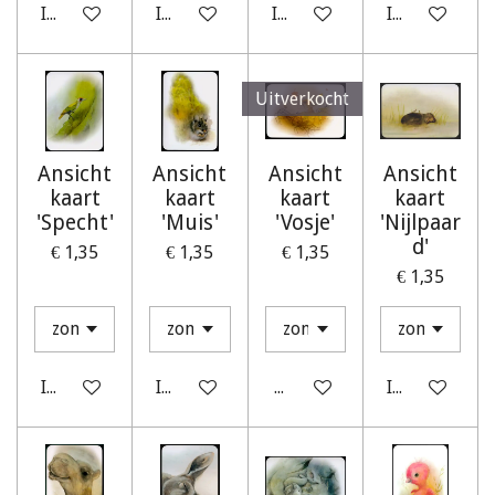
In winkelwagen
In winkelwagen
In winkelwagen
In winkelwag
Uitverkocht
Ansicht
Ansicht
Ansicht
Ansicht
kaart
kaart
kaart
kaart
'Specht'
'Muis'
'Vosje'
'Nijlpaar
d'
€ 1,35
€ 1,35
€ 1,35
€ 1,35
In winkelwagen
In winkelwagen
Houd mij op de hoogte
In winkelwag