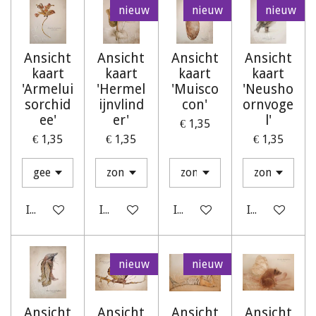
nieuw
nieuw
nieuw
Ansicht
Ansicht
Ansicht
Ansicht
kaart
kaart
kaart
kaart
'Armelui
'Hermel
'Muisco
'Neusho
sorchid
ijnvlind
con'
ornvoge
ee'
er'
l'
€ 1,35
€ 1,35
€ 1,35
€ 1,35
In winkelwagen
In winkelwagen
In winkelwagen
In winkelwag
nieuw
nieuw
Ansicht
Ansicht
Ansicht
Ansicht