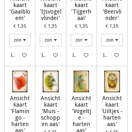
kaart
kaart
kaart
kaart
'Gaaiblo
'IJsvogel
'Tijgerh
'Beervli
em'
vlinder'
aai'
nder'
€ 1,35
€ 1,35
€ 1,35
€ 1,35
In winkelwagen
In winkelwagen
In winkelwagen
In winkelwag
Ansicht
Ansicht
Ansicht
Ansicht
kaart
kaart
kaart
kaart
'Flamin
'Muis -
'Vogeltj
'Uiltjes -
go -
schopp
e -
harten
harten
en aas'
harten
aas'
aas'
aas'