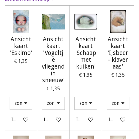
Ansicht
Ansicht
Ansicht
Ansicht
kaart
kaart
kaart
kaart
'Eskimo'
'Vogeltj
'Schaap
'IJsbeer
e
met
- klaver
€ 1,35
vliegend
kuiken'
aas'
in
€ 1,35
€ 1,35
sneeuw'
€ 1,35
In winkelwagen
In winkelwagen
In winkelwagen
In winkelwag