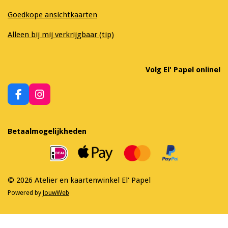
Goedkope ansichtkaarten
Alleen bij mij verkrijgbaar (tip)
Volg El' Papel online!
F
I
a
n
c
s
e
t
Betaalmogelijkheden
b
a
o
g
o
r
k
a
m
© 2026 Atelier en kaartenwinkel El' Papel
Powered by
JouwWeb