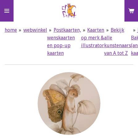
Ga
direct
naar
de
home
»
webwinkel
»
Postkaarten,
»
Kaarten
»
Bekijk
»
hoofdinhoud
wenskaarten
op merk &
alle
Ba
en pop-up
illustrator
kunstenaars
(an
kaarten
van A tot Z
ka