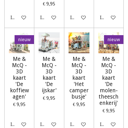
€ 9,95
In winkelwagen
In winkelwagen
In winkelwagen
In winkelwag
nieuw
nieuw
Me &
Me &
Me &
Me &
McQ -
McQ -
McQ -
McQ -
3D
3D
3D
3D
kaart
kaart
kaart
kaart
'De
'De
'Het
'De
koffiew
ijskar'
camper
molen-
agen'
busje'
theesch
€ 9,95
enkerij'
€ 9,95
€ 9,95
€ 9,95
In winkelwagen
In winkelwagen
In winkelwagen
In winkelwag