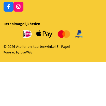
F
I
a
n
c
s
e
t
Betaalmogelijkheden
b
a
o
g
o
r
k
a
m
© 2026 Atelier en kaartenwinkel El' Papel
Powered by
JouwWeb