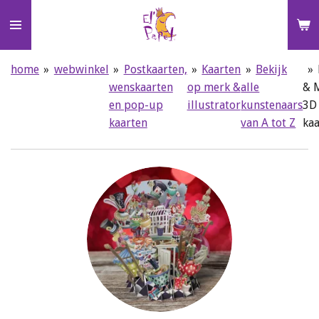
Ga
direct
naar
de
home
»
webwinkel
»
Postkaarten,
»
Kaarten
»
Bekijk
»
hoofdinhoud
wenskaarten
op merk &
alle
& 
en pop-up
illustrator
kunstenaars
3D
kaarten
van A tot Z
ka