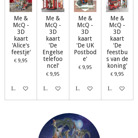
Me &
Me &
Me &
Me &
McQ -
McQ -
McQ -
McQ -
3D
3D
3D
3D
kaart
kaart
kaart
kaart
'Alice's
'De
'De UK
'De
feestje'
Engelse
Postbod
feestbu
telefoo
e'
s van de
€ 9,95
ncel'
koning'
€ 9,95
€ 9,95
€ 9,95
In winkelwagen
In winkelwagen
In winkelwagen
In winkelwag