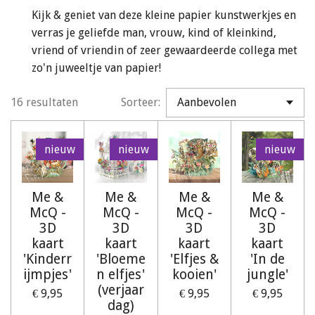
Kijk & geniet van deze kleine papier kunstwerkjes en
verras je geliefde man, vrouw, kind of kleinkind,
vriend of vriendin of zeer gewaardeerde collega met
zo'n juweeltje van papier!
16 resultaten
Sorteer:
nieuw
nieuw
nieuw
Me &
Me &
Me &
Me &
McQ -
McQ -
McQ -
McQ -
3D
3D
3D
3D
kaart
kaart
kaart
kaart
'Kinderr
'Bloeme
'Elfjes &
'In de
ijmpjes'
n elfjes'
kooien'
jungle'
(verjaar
€ 9,95
€ 9,95
€ 9,95
dag)