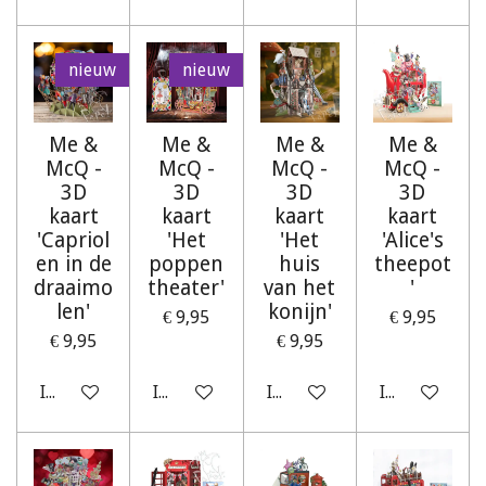
nieuw
nieuw
Me &
Me &
Me &
Me &
McQ -
McQ -
McQ -
McQ -
3D
3D
3D
3D
kaart
kaart
kaart
kaart
'Capriol
'Het
'Het
'Alice's
en in de
poppen
huis
theepot
draaimo
theater'
van het
'
len'
konijn'
€ 9,95
€ 9,95
€ 9,95
€ 9,95
In winkelwagen
In winkelwagen
In winkelwagen
In winkelwag