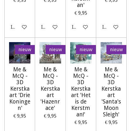
€ 9,95
€ 9,95
€ 9,95
an'
€ 9,95
In winkelwagen
In winkelwagen
In winkelwagen
In winkelwag
nieuw
nieuw
nieuw
nieuw
Me &
Me &
Me &
Me &
McQ -
McQ -
McQ -
McQ -
3D
3D
3D
3D
Kerstka
Kerstka
Kerstka
Kerstka
art 'Drie
art
art 'Het
art
Koninge
'Hazenr
is de
'Santa's
n'
ace'
Kerstm
Moon
an!'
Sleigh'
€ 9,95
€ 9,95
€ 9,95
€ 9,95