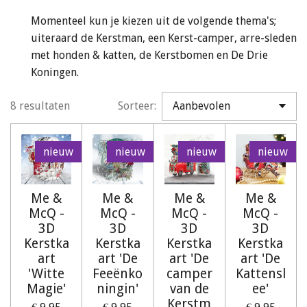
Momenteel kun je kiezen uit de volgende thema's;
uiteraard de Kerstman, een Kerst-camper, arre-sleden
met honden & katten, de Kerstbomen en De Drie
Koningen.
8 resultaten
Sorteer:
nieuw
nieuw
nieuw
nieuw
Me &
Me &
Me &
Me &
McQ -
McQ -
McQ -
McQ -
3D
3D
3D
3D
Kerstka
Kerstka
Kerstka
Kerstka
art
art 'De
art 'De
art 'De
'Witte
Feeënko
camper
Kattensl
Magie'
ningin'
van de
ee'
Kerstm