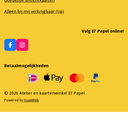
Goedkope ansichtkaarten
Alleen bij mij verkrijgbaar (tip)
Volg El' Papel online!
F
I
a
n
c
s
e
t
Betaalmogelijkheden
b
a
o
g
o
r
k
a
m
© 2026 Atelier en kaartenwinkel El' Papel
Powered by
JouwWeb