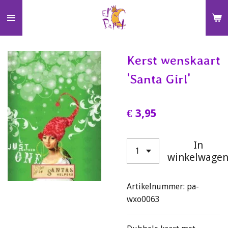
Ga
direct
naar
de
Kerst wenskaart
hoofdinhoud
'Santa Girl'
€ 3,95
In
winkelwage
Artikelnummer:
pa-
wxo0063