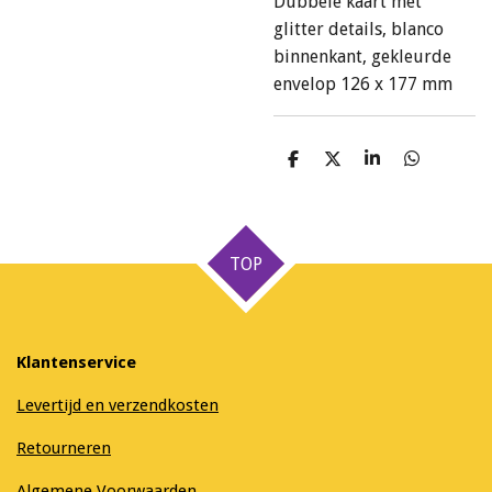
Dubbele kaart met
glitter details, blanco
binnenkant, gekleurde
envelop 126 x 177 mm
D
D
S
D
e
e
h
e
l
e
a
l
e
l
r
e
n
e
n
TOP
Klantenservice
Levertijd en verzendkosten
Retourneren
Algemene Voorwaarden