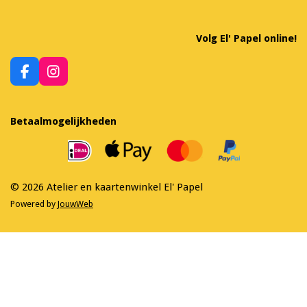
Volg El' Papel online!
F
I
a
n
c
s
e
t
Betaalmogelijkheden
b
a
o
g
o
r
k
a
m
© 2026 Atelier en kaartenwinkel El' Papel
Powered by
JouwWeb