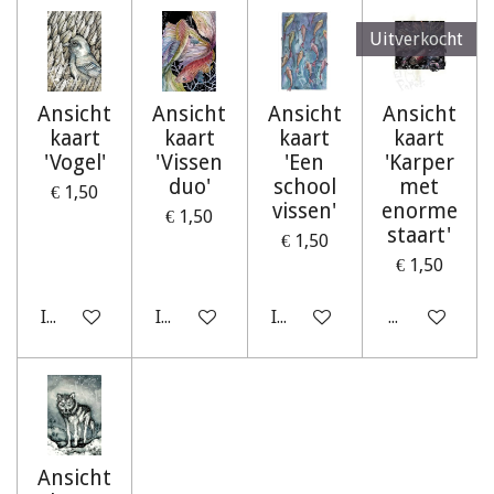
Uitverkocht
Ansicht
Ansicht
Ansicht
Ansicht
kaart
kaart
kaart
kaart
'Vogel'
'Vissen
'Een
'Karper
duo'
school
met
€ 1,50
vissen'
enorme
€ 1,50
staart'
€ 1,50
€ 1,50
In winkelwagen
In winkelwagen
In winkelwagen
Houd mij op
Ansicht