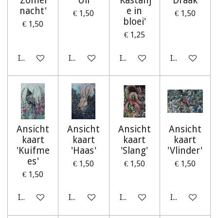
'Zomer
'Uil'
'Kastanj
'Draak'
nacht'
e in
€ 1,50
€ 1,50
bloei'
€ 1,50
€ 1,25
In winkelwagen
In winkelwagen
In winkelwagen
In winkelwag
Ansicht
Ansicht
Ansicht
Ansicht
kaart
kaart
kaart
kaart
'Kuifme
'Haas'
'Slang'
'Vlinder'
es'
€ 1,50
€ 1,50
€ 1,50
€ 1,50
In winkelwagen
In winkelwagen
In winkelwagen
In winkelwag