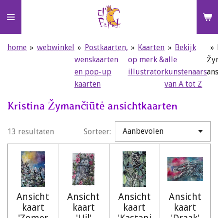
Ga
direct
naar
de
home
»
webwinkel
»
Postkaarten,
»
Kaarten
»
Bekijk
»
hoofdinhoud
wenskaarten
op merk &
alle
Žy
en pop-up
illustrator
kunstenaars
ans
kaarten
van A tot Z
Kristina Žymančiūtė ansichtkaarten
13 resultaten
Sorteer:
Ansicht
Ansicht
Ansicht
Ansicht
kaart
kaart
kaart
kaart