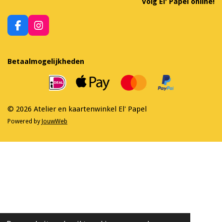
Volg El' Papel online!
F
I
a
n
c
s
e
t
Betaalmogelijkheden
b
a
o
g
o
r
k
a
m
© 2026 Atelier en kaartenwinkel El' Papel
Powered by
JouwWeb