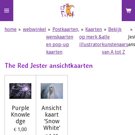
Ga
direct
naar
de
home
»
webwinkel
»
Postkaarten,
»
Kaarten
»
Bekijk
»
hoofdinhoud
wenskaarten
op merk &
alle
Jes
en pop-up
illustrator
kunstenaars
ans
kaarten
van A tot Z
The Red Jester ansichtkaarten
Purple
Ansicht
Knowle
kaart
dge
'Snow
White'
€ 1,00