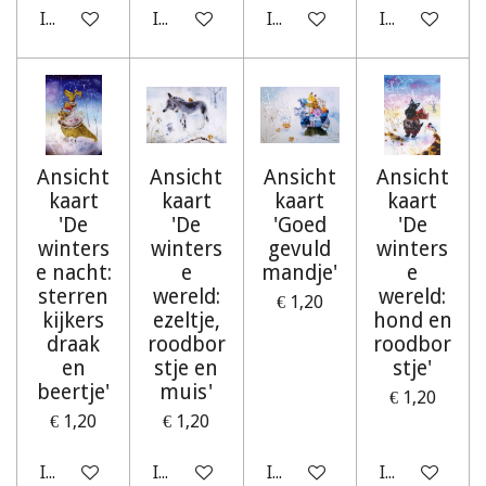
In winkelwagen
In winkelwagen
In winkelwagen
In winkelwag
Ansicht
Ansicht
Ansicht
Ansicht
kaart
kaart
kaart
kaart
'De
'De
'Goed
'De
winters
winters
gevuld
winters
e nacht:
e
mandje'
e
sterren
wereld:
wereld:
€ 1,20
kijkers
ezeltje,
hond en
draak
roodbor
roodbor
en
stje en
stje'
beertje'
muis'
€ 1,20
€ 1,20
€ 1,20
In winkelwagen
In winkelwagen
In winkelwagen
In winkelwag