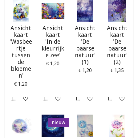
Ansicht
Ansicht
Ansicht
Ansicht
kaart
kaart
kaart
kaart
'Wasbee
'In de
'De
'De
rtje
kleurrijk
paarse
paarse
tussen
e zee'
natuur'
natuur'
de
(1)
(2)
€ 1,20
bloeme
€ 1,20
€ 1,35
n'
€ 1,20
In winkelwagen
In winkelwagen
In winkelwagen
In winkelwag
nieuw