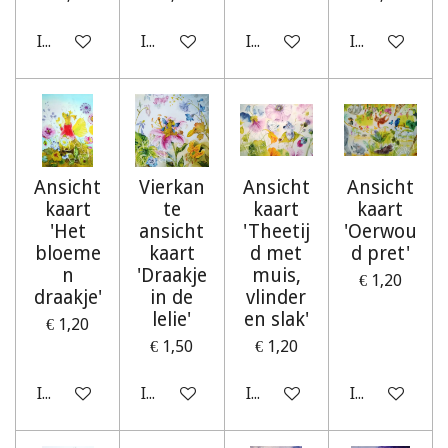
In winkelwagen
In winkelwagen
In winkelwagen
In winkelwag
Ansicht
Vierkan
Ansicht
Ansicht
kaart
te
kaart
kaart
'Het
ansicht
'Theetij
'Oerwou
bloeme
kaart
d met
d pret'
n
'Draakje
muis,
€ 1,20
draakje'
in de
vlinder
lelie'
en slak'
€ 1,20
€ 1,50
€ 1,20
In winkelwagen
In winkelwagen
In winkelwagen
In winkelwag