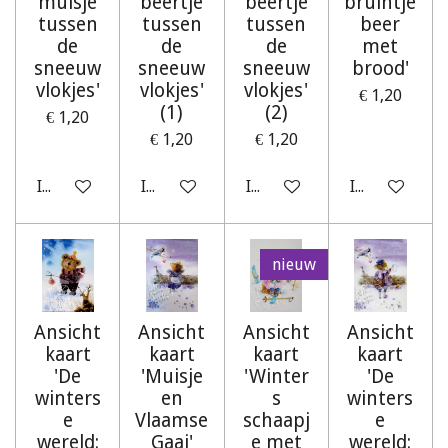
muisje
beertje
beertje
bruintje
tussen
tussen
tussen
beer
de
de
de
met
sneeuw
sneeuw
sneeuw
brood'
vlokjes'
vlokjes'
vlokjes'
€ 1,20
(1)
(2)
€ 1,20
€ 1,20
€ 1,20
In winkelwagen
In winkelwagen
In winkelwagen
In winkelwag
nieuw
Ansicht
Ansicht
Ansicht
Ansicht
kaart
kaart
kaart
kaart
'De
'Muisje
'Winter
'De
winters
en
s
winters
e
Vlaamse
schaapj
e
wereld:
Gaai'
e met
wereld: