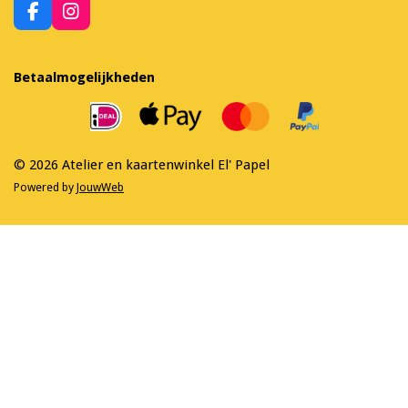
F
I
a
n
c
s
e
t
Betaalmogelijkheden
b
a
o
g
o
r
k
a
m
© 2026 Atelier en kaartenwinkel El' Papel
Powered by
JouwWeb