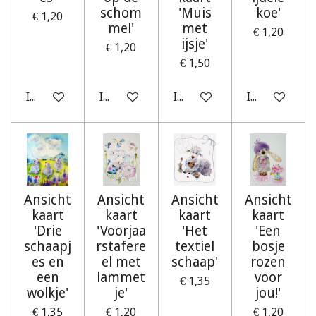
schom
'Muis
koe'
€ 1,20
mel'
met
€ 1,20
ijsje'
€ 1,20
€ 1,50
In winkelwagen
In winkelwagen
In winkelwagen
In winkelwag
Ansicht
Ansicht
Ansicht
Ansicht
kaart
kaart
kaart
kaart
'Drie
'Voorjaa
'Het
'Een
schaapj
rstafere
textiel
bosje
es en
el met
schaap'
rozen
een
lammet
voor
€ 1,35
wolkje'
je'
jou!'
€ 1,35
€ 1,20
€ 1,20