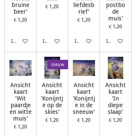
bruine
liefdesb
postbo
€ 1,20
beer'
rief'
de
muis'
€ 1,20
€ 1,20
€ 1,20
In winkelwagen
In winkelwagen
In winkelwagen
In winkelwag
nieuw
Ansicht
Ansicht
Ansicht
Ansicht
kaart
kaart
kaart
kaart
'Wit
'Konijntj
'Konijntj
'In
paardje
e op de
e in de
diepe
en witte
skies'
sneeuw'
slaap'
muis'
€ 1,20
€ 1,20
€ 1,20
€ 1,20