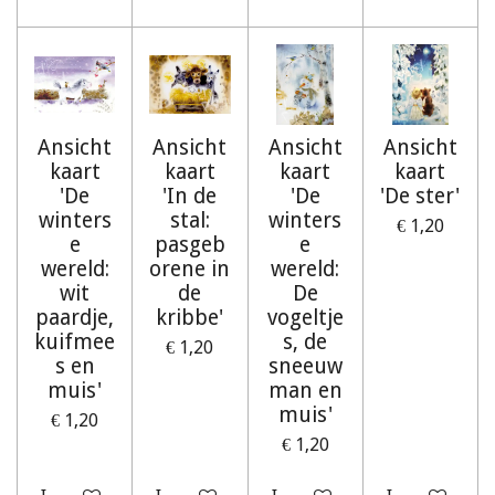
Ansicht
Ansicht
Ansicht
Ansicht
kaart
kaart
kaart
kaart
'De
'In de
'De
'De ster'
winters
stal:
winters
€ 1,20
e
pasgeb
e
wereld:
orene in
wereld:
wit
de
De
paardje,
kribbe'
vogeltje
kuifmee
s, de
€ 1,20
s en
sneeuw
muis'
man en
muis'
€ 1,20
€ 1,20