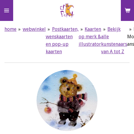
Ga
direct
naar
de
home
»
webwinkel
»
Postkaarten,
»
Kaarten
»
Bekijk
»
hoofdinhoud
wenskaarten
op merk &
alle
Mo
en pop-up
illustrator
kunstenaars
ans
kaarten
van A tot Z