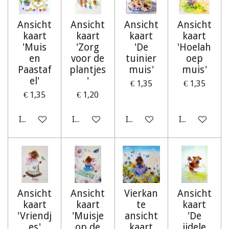
Ansicht
Ansicht
Ansicht
Ansicht
kaart
kaart
kaart
kaart
'Muis
'Zorg
'De
'Hoelah
en
voor de
tuinier
oep
Paastaf
plantjes
muis'
muis'
el'
'
€ 1,35
€ 1,35
€ 1,35
€ 1,20
In winkelwagen
In winkelwagen
In winkelwagen
In winkelwag
Ansicht
Ansicht
Vierkan
Ansicht
kaart
kaart
te
kaart
'Vriendj
'Muisje
ansicht
'De
es'
op de
kaart
ijdele