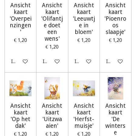
Ansicht
Ansicht
Ansicht
Ansicht
kaart
kaart
kaart
kaart
'Overpei
'Olifantj
'Leeuwtj
'Pioenro
nzingen
e doet
e in
os
'
een
bloem'
slaapje'
wens'
€ 1,20
€ 1,20
€ 1,20
€ 1,20
In winkelwagen
In winkelwagen
In winkelwagen
In winkelwag
Ansicht
Ansicht
Ansicht
Ansicht
kaart
kaart
kaart
kaart
'Op het
'Uitzwa
'Herfst-
'De
dak'
aien'
muisje'
winters
e
€ 1,20
€ 1,20
€ 1,20