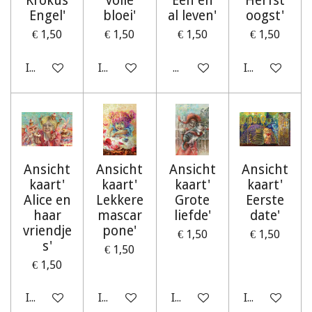
Krokus
Volle
Een en
Herfst
Engel'
bloei'
al leven'
oogst'
€ 1,50
€ 1,50
€ 1,50
€ 1,50
In winkelwagen
In winkelwagen
Houd mij op de hoogte
In winkelwag
Ansicht
Ansicht
Ansicht
Ansicht
kaart'
kaart'
kaart'
kaart'
Alice en
Lekkere
Grote
Eerste
haar
mascar
liefde'
date'
vriendje
pone'
€ 1,50
€ 1,50
s'
€ 1,50
€ 1,50
In winkelwagen
In winkelwagen
In winkelwagen
In winkelwag