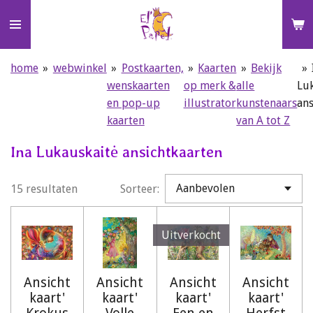
Ga
direct
naar
de
home
»
webwinkel
»
Postkaarten,
»
Kaarten
»
Bekijk
»
hoofdinhoud
wenskaarten
op merk &
alle
Luk
en pop-up
illustrator
kunstenaars
ans
kaarten
van A tot Z
Ina Lukauskaitė ansichtkaarten
15 resultaten
Sorteer:
Uitverkocht
Ansicht
Ansicht
Ansicht
Ansicht
kaart'
kaart'
kaart'
kaart'