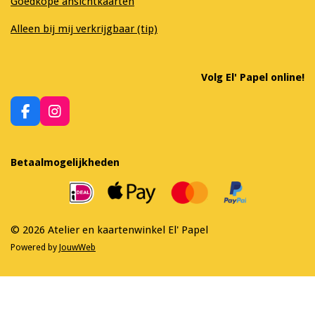
Goedkope ansichtkaarten
Alleen bij mij verkrijgbaar (tip)
Volg El' Papel online!
F
I
a
n
c
s
e
t
Betaalmogelijkheden
b
a
o
g
o
r
k
a
m
© 2026 Atelier en kaartenwinkel El' Papel
Powered by
JouwWeb