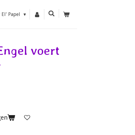
r El' Papel
Engel voert
`
gen