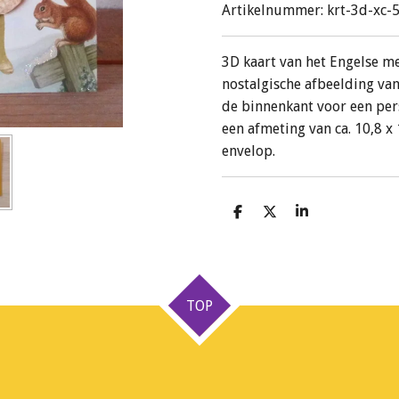
Artikelnummer:
krt-3d-xc-
3D kaart van het Engelse me
nostalgische afbeelding van 
de binnenkant voor een per
een afmeting van ca. 10,8 x
envelop.
D
D
S
e
e
h
l
e
a
e
l
r
n
e
TOP