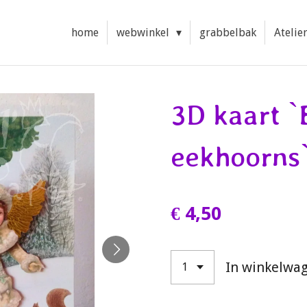
home
webwinkel
grabbelbak
Atelie
3D kaart `
eekhoorns
€ 4,50
In winkelwa