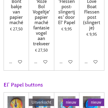
Bont
'Roze
'Flessen
Love
bakje
Bol
post-
Boat
van
Vogeltje'
slingertj
Flessen
papier
papier
es' door
post
maché
maché
El' Papel
(slingert
fantasie
je)
€ 27,50
€ 9,95
vogel
€ 9,95
aan
trekveer
€ 27,50
In winkelwagen
Houd mij op de hoogte
In winkelwagen
In winkelwag
El' Papel buttons
Uitverkocht
nieuw
nieuw