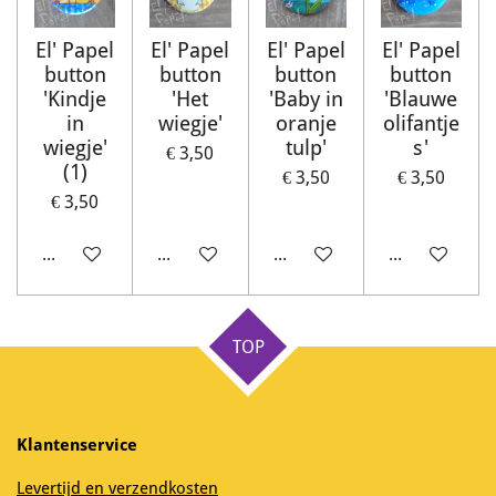
El' Papel
El' Papel
El' Papel
El' Papel
button
button
button
button
'Kindje
'Het
'Baby in
'Blauwe
in
wiegje'
oranje
olifantje
wiegje'
tulp'
s'
€ 3,50
(1)
€ 3,50
€ 3,50
€ 3,50
In winkelwagen
Houd mij op de hoogte
In winkelwagen
In winkelwag
TOP
Klantenservice
Levertijd en verzendkosten