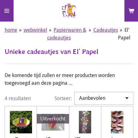
Ga
direct
naar
de
home
»
webwinkel
»
Papierwaren &
»
Cadeautjes
»
El'
hoofdinhoud
cadeautjes
Papel
Unieke cadeautjes van El' Papel
De komende tijd zullen er meer producten worden
toegevoegd aan deze pagina ...
4 resultaten
Sorteer:
Uitverkocht