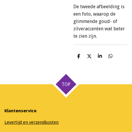
De tweede afbeelding is
een foto, waarop de
glimmende goud- of
zilveraccenten wat beter
te zien zijn.
D
D
S
D
e
e
h
e
l
e
a
l
e
l
r
e
n
e
n
TOP
Klantenservice
Levertijd en verzendkosten