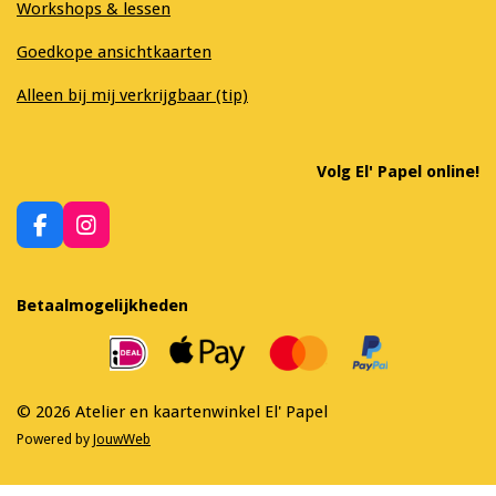
Workshops & lessen
Goedkope ansichtkaarten
Alleen bij mij verkrijgbaar (tip)
Volg El' Papel online!
F
I
a
n
c
s
e
t
Betaalmogelijkheden
b
a
o
g
o
r
k
a
m
© 2026 Atelier en kaartenwinkel El' Papel
Powered by
JouwWeb