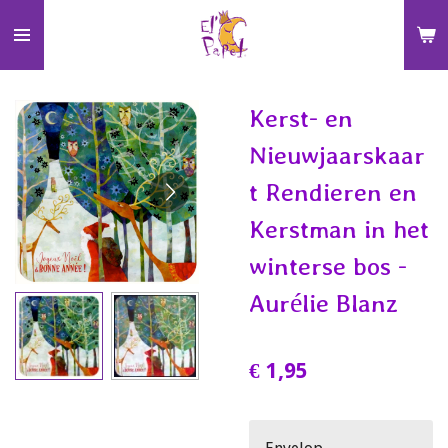
Ga
direct
naar
de
Kerst- en
hoofdinhoud
Nieuwjaarskaar
t Rendieren en
Kerstman in het
winterse bos -
Aurélie Blanz
€ 1,95