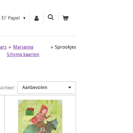
r El' Papel
aars
»
Marianna
»
Sprookjes
Sztyma kaarten
Sorteer: