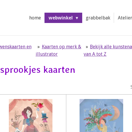
home
webwinkel
grabbelbak
Atelie
 wenskaarten en
»
Kaarten op merk &
»
Bekijk alle kunsten
illustrator
van A tot Z
sprookjes kaarten