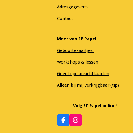
Adresgegevens
Contact
Meer van El' Papel
Geboortekaartjes
Workshops & lessen
Goedkope ansichtkaarten
Alleen bij mij verkrijgbaar (tip)
Volg El' Papel online!
F
I
a
n