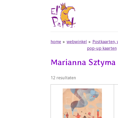
Ga
direct
naar
de
hoofdinhoud
home
»
webwinkel
»
Postkaarten,
pop-up kaarten
Marianna Sztyma 
12 resultaten