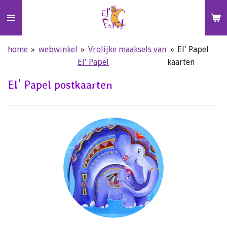
Ga
direct
naar
de
home
»
webwinkel
»
Vrolijke maaksels van
»
El' Papel
hoofdinhoud
El' Papel
kaarten
El' Papel postkaarten