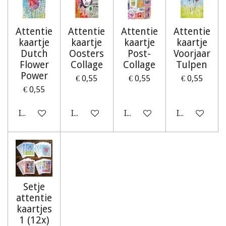
Attentie
Attentie
Attentie
Attentie
kaartje
kaartje
kaartje
kaartje
Dutch
Oosters
Post-
Voorjaar
Flower
Collage
Collage
Tulpen
Power
€ 0,55
€ 0,55
€ 0,55
€ 0,55
In winkelwagen
In winkelwagen
In winkelwagen
In winkelwag
Setje
attentie
kaartjes
1 (12x)