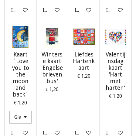
In winkelwagen
In winkelwagen
In winkelwagen
In winkelwag
Kaart
Winters
Liefdes
Valentij
`Love
e kaart
Hartenk
nsdag
you to
'Engelse
aart
kaart
the
brieven
'Hart
€ 1,20
moon
bus'
met
and
harten'
€ 1,20
back`
€ 1,20
€ 1,20
In winkelwagen
In winkelwagen
In winkelwagen
In winkelwag