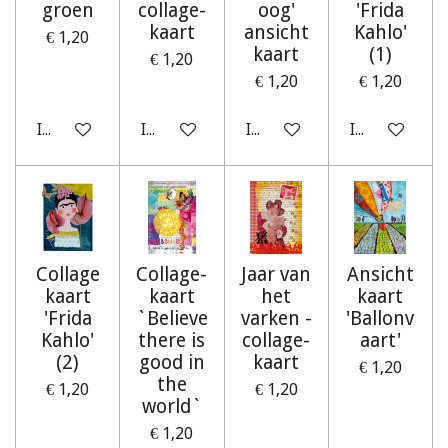
groen
collage-
oog'
'Frida
kaart
ansicht
Kahlo'
€ 1,20
kaart
(1)
€ 1,20
€ 1,20
€ 1,20
In winkelwagen
In winkelwagen
In winkelwagen
In winkelwag
Collage
Collage-
Jaar van
Ansicht
kaart
kaart
het
kaart
'Frida
`Believe
varken -
'Ballonv
Kahlo'
there is
collage-
aart'
(2)
good in
kaart
€ 1,20
the
€ 1,20
€ 1,20
world`
€ 1,20