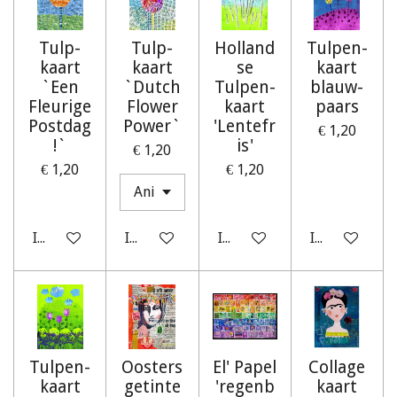
Tulp-
Tulp-
Holland
Tulpen-
kaart
kaart
se
kaart
`Een
`Dutch
Tulpen-
blauw-
Fleurige
Flower
kaart
paars
Postdag
Power`
'Lentefr
€ 1,20
!`
is'
€ 1,20
€ 1,20
€ 1,20
In winkelwagen
In winkelwagen
In winkelwagen
In winkelwag
Tulpen-
Oosters
El' Papel
Collage
kaart
getinte
'regenb
kaart