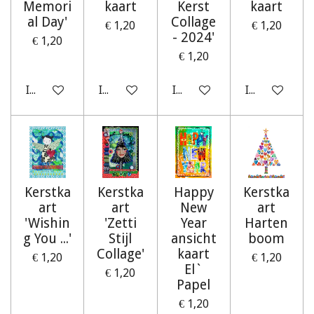
Memori
kaart
Kerst
kaart
al Day'
Collage
€ 1,20
€ 1,20
- 2024'
€ 1,20
€ 1,20
In winkelwagen
In winkelwagen
In winkelwagen
In winkelwag
Kerstka
Kerstka
Happy
Kerstka
art
art
New
art
'Wishin
'Zetti
Year
Harten
g You ...'
Stijl
ansicht
boom
Collage'
kaart
€ 1,20
€ 1,20
El`
€ 1,20
Papel
€ 1,20