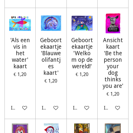
'Als een
Geboort
Geboort
Ansicht
vis in
ekaartje
ekaartje
kaart
het
'Blauwe
'Welko
'Be the
water'
olifantj
m op de
person
kaart
es
wereld!'
your
kaart'
dog
€ 1,20
€ 1,20
thinks
€ 1,20
you are'
€ 1,20
In winkelwagen
In winkelwagen
In winkelwagen
In winkelwag