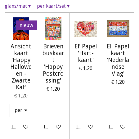
glans/mat
▾
per kaart/set
▾
nieuw
Ansicht
Brieven
El' Papel
El' Papel
kaart
buskaar
'Hart-
kaart
'Happy
t
kaart'
'Nederla
Hallowe
'Happy
ndse
€ 1,20
en -
Postcro
Vlag'
Zwarte
ssing'
€ 1,20
Kat'
€ 1,20
€ 1,20
In winkelwagen
In winkelwagen
In winkelwagen
In winkelwag