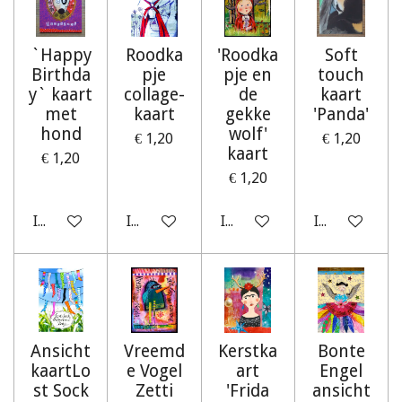
`Happy
Roodka
'Roodka
Soft
Birthda
pje
pje en
touch
y` kaart
collage-
de
kaart
met
kaart
gekke
'Panda'
hond
wolf'
€ 1,20
€ 1,20
kaart
€ 1,20
€ 1,20
In winkelwagen
In winkelwagen
In winkelwagen
In winkelwag
Ansicht
Vreemd
Kerstka
Bonte
kaartLo
e Vogel
art
Engel
st Sock
Zetti
'Frida
ansicht