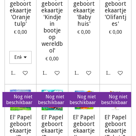
geboort
geboort
geboort
geboort
ekaartje
ekaartje
ekaartje
ekaartje
'Oranje
'Kindje
'Baby
'Olifantj
tulp'
in
huis'
es'
bootje
€ 0,00
€ 0,00
€ 0,00
op
wereldb
ol'
€ 0,00
In winkelwagen
In winkelwagen
In winkelwagen
In winkelwag
Nog niet
Nog niet
Nog niet
Nog niet
beschikbaar
beschikbaar
beschikbaar
beschikbaar
El' Papel
El' Papel
El' Papel
El' Papel
geboort
geboort
geboort
geboort
ekaartje
ekaartje
ekaartje
ekaartje