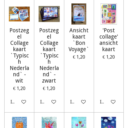
Postzeg
Postzeg
Ansicht
'Post
el
el
kaart
collage'
Collage
Collage
`Bon
ansicht
kaart
kaart
Voyage`
kaart
`Typisc
`Typisc
€ 1,20
€ 1,20
h
h
Nederla
Nederla
nd` -
nd` -
wit
zwart
€ 1,20
€ 1,20
In winkelwagen
In winkelwagen
In winkelwagen
In winkelwag