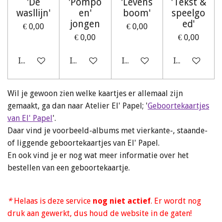
'De
'Pompo
'Levens
'Tekst &
wasllijn'
en'
boom'
speelgo
jongen
ed'
€ 0,00
€ 0,00
€ 0,00
€ 0,00
In winkelwagen
In winkelwagen
In winkelwagen
In winkelwag
Wil je gewoon zien welke kaartjes er allemaal zijn
gemaakt, ga dan naar Atelier El' Papel; '
Geboortekaartjes
van El' Papel
'.
Daar vind je voorbeeld-albums met vierkante-,
staande-
of liggende geboortekaartjes van El' Papel.
En ook vind je er nog wat meer informatie over het
bestellen van een geboortekaartje.
*
Helaas is deze service
nog niet actief
. Er wordt nog
druk aan gewerkt, dus houd de website in de gaten!