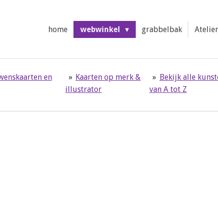
home
webwinkel
grabbelbak
Atelie
 wenskaarten en
»
Kaarten op merk &
»
Bekijk alle kuns
illustrator
van A tot Z