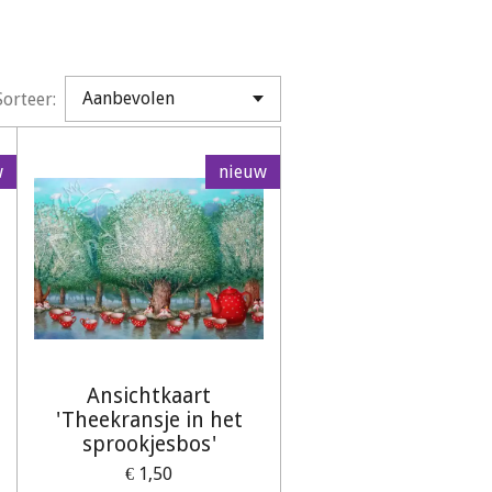
Sorteer:
w
nieuw
Ansichtkaart
'Theekransje in het
sprookjesbos'
€ 1,50