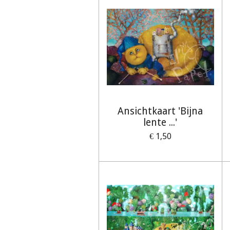
Ansichtkaart 'Bijna
lente ...'
€ 1,50