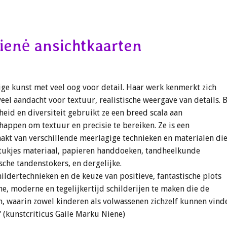
ienė ansichtkaarten
ige kunst met veel oog voor detail. Haar werk kenmerkt zich
eel aandacht voor textuur, realistische weergave van details. B
heid en diversiteit gebruikt ze een breed scala aan
happen om textuur en precisie te bereiken. Ze is een
aakt van verschillende meerlagige technieken en materialen di
stukjes materiaal, papieren handdoeken, tandheelkunde
che tandenstokers, en dergelijke.
hildertechnieken en de keuze van positieve, fantastische plots
he, moderne en tegelijkertijd schilderijen te maken die de
en, waarin zowel kinderen als volwassenen zichzelf kunnen vind
 (kunstcriticus Gaile Marku Niene)