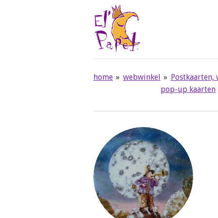
Ga
direct
naar
de
hoofdinhoud
home
»
webwinkel
»
Postkaarten,
pop-up kaarten