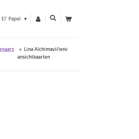
r El' Papel
tenaars
»
Lina Alchimavičienė
ansichtkaarten