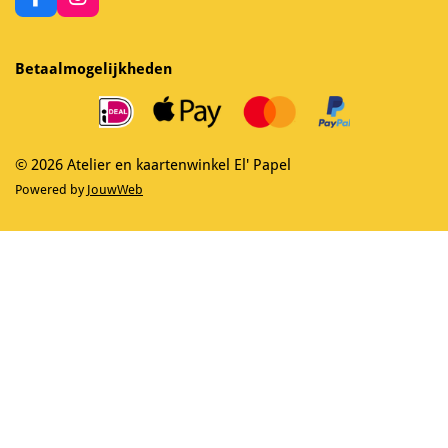
F
I
a
n
c
s
e
t
Betaalmogelijkheden
b
a
o
g
o
r
k
a
m
© 2026 Atelier en kaartenwinkel El' Papel
Powered by
JouwWeb