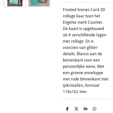
Frosted Scenes Card 3D
collage kaar tvan het
Engelse merk Courtier.
De kaart is opgebouwd
uit 4 verschillende lagen
met collage. En is
voorzien van glitter-
details. Blanco aan de
binnenkant voor een
persoonlijke wens. Met
een groene enveloppe
met rode binnenkant met
ijskristallen, formaat
114x162 mm
D
D
S
D