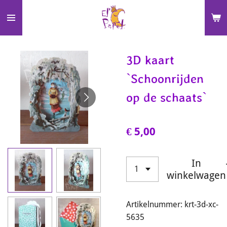
Ga
direct
naar
de
3D kaart
hoofdinhoud
`Schoonrijden
op de schaats`
€ 5,00
In
winkelwagen
Artikelnummer:
krt-3d-xc-
5635