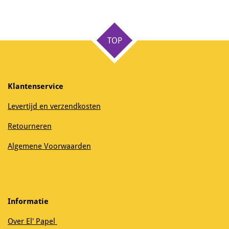
e
e
h
e
l
e
a
l
e
l
r
e
n
e
n
TOP
Klantenservice
Levertijd en verzendkosten
Retourneren
Algemene Voorwaarden
Informatie
Over El' Papel