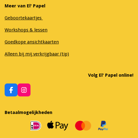
Meer van El' Papel
Geboortekaartjes
Workshops & lessen
Goedkope ansichtkaarten
Alleen bij mij verkrijgbaar (tip)
Volg El' Papel online!
F
I
a
n
c
s
e
t
Betaalmogelijkheden
b
a
o
g
o
r
k
a