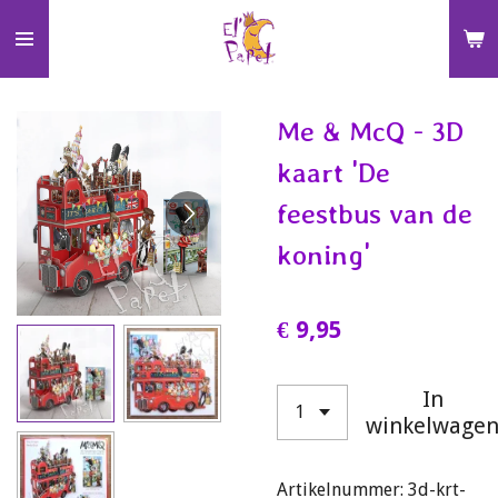
Ga
direct
naar
de
Me & McQ - 3D
hoofdinhoud
kaart 'De
feestbus van de
koning'
€ 9,95
In
winkelwage
Artikelnummer:
3d-krt-