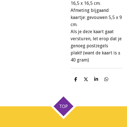
16,5 x 16,5 cm.
Afmeting bijgaand
kaartje: gevouwen 5,5 x 9
cm.
Als je deze kaart gaat
versturen, let erop dat je
genoeg postzegels
plakt! (want de kaart is ±
40 gram)
D
D
S
D
e
e
h
e
l
e
a
l
e
l
r
e
n
e
n
TOP