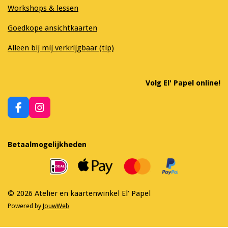
Workshops & lessen
Goedkope ansichtkaarten
Alleen bij mij verkrijgbaar (tip)
Volg El' Papel online!
F
I
a
n
c
s
e
t
Betaalmogelijkheden
b
a
o
g
o
r
k
a
m
© 2026 Atelier en kaartenwinkel El' Papel
Powered by
JouwWeb