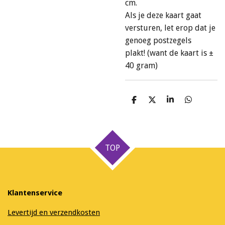
cm.
Als je deze kaart gaat
versturen, let erop dat je
genoeg postzegels
plakt! (want de kaart is ±
40 gram)
D
D
S
D
e
e
h
e
l
e
a
l
e
l
r
e
n
e
n
TOP
Klantenservice
Levertijd en verzendkosten