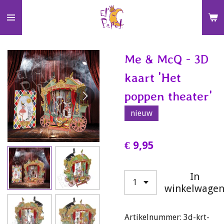
Ga
direct
naar
de
Me & McQ - 3D
hoofdinhoud
kaart 'Het
poppen theater'
nieuw
€ 9,95
In
winkelwage
Artikelnummer:
3d-krt-