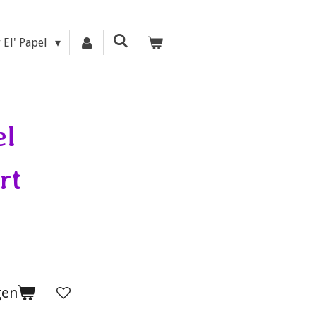
r El' Papel
el
rt
gen