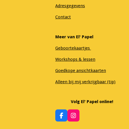
Adresgegevens
Contact
Meer van El' Papel
Geboortekaartjes
Workshops & lessen
Goedkope ansichtkaarten
Alleen bij mij verkrijgbaar (tip)
Volg El' Papel online!
F
I
a
n
c
s