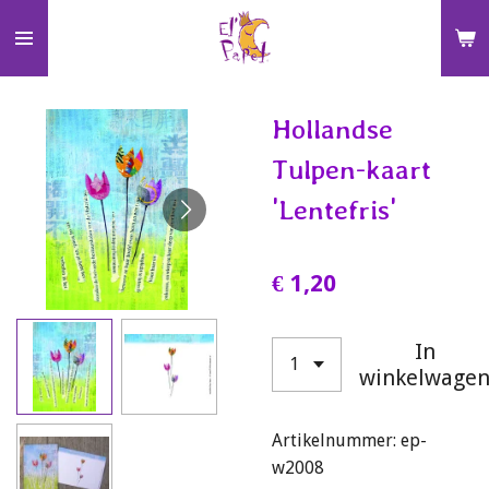
Ga
direct
naar
de
Hollandse
hoofdinhoud
Tulpen-kaart
'Lentefris'
€ 1,20
In
winkelwage
Artikelnummer:
ep-
w2008