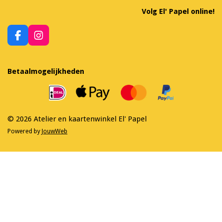
Volg El' Papel online!
F
I
a
n
c
s
e
t
Betaalmogelijkheden
b
a
o
g
o
r
k
a
m
© 2026 Atelier en kaartenwinkel El' Papel
Powered by
JouwWeb