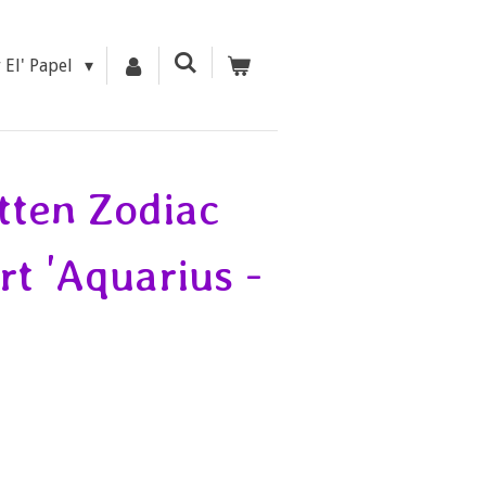
r El' Papel
tten Zodiac
rt 'Aquarius -
'