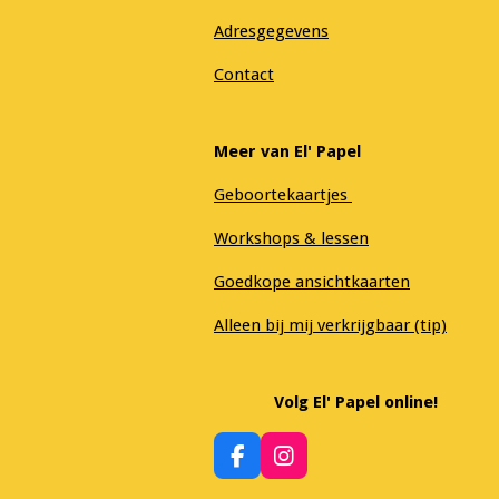
Adresgegevens
Contact
Meer van El' Papel
Geboortekaartjes
Workshops & lessen
Goedkope ansichtkaarten
Alleen bij mij verkrijgbaar (tip)
Volg El' Papel online!
F
I
a
n