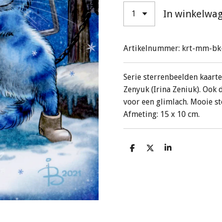
In winkelwa
Artikelnummer:
krt-mm-bk
Serie sterrenbeelden kaart
Zenyuk (Irina Zeniuk). Ook 
voor een glimlach. Mooie st
Afmeting: 15 x 10 cm.
D
D
S
e
e
h
l
e
a
e
l
r
n
e