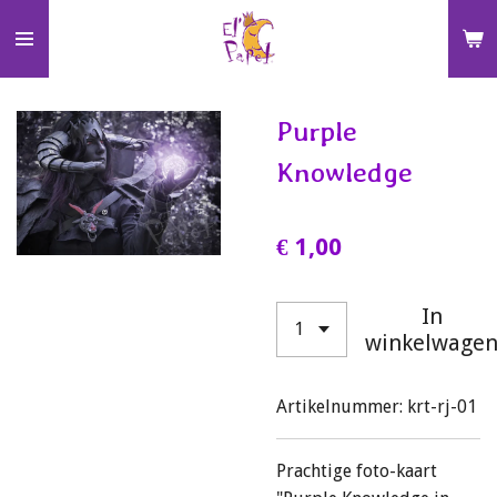
Ga
direct
naar
de
Purple
hoofdinhoud
Knowledge
€ 1,00
In
winkelwage
Artikelnummer:
krt-rj-01
Prachtige foto-kaart