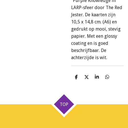
"Purple Knowledge in
LARP-sfeer door The Red
Jester. De kaarten zijn
10,5 x 14,8 cm. (A6) en
gedrukt op mooi, stevig
papier. Met een glossy
coating en is goed
beschrijfbaar. De
achterzijde is wit.
D
D
S
D
e
e
h
e
l
e
a
l
e
l
r
e
n
e
n
TOP