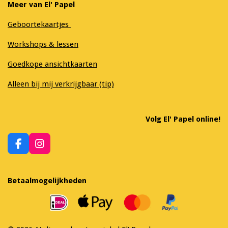
Meer van El' Papel
Geboortekaartjes
Workshops & lessen
Goedkope ansichtkaarten
Alleen bij mij verkrijgbaar (tip)
Volg El' Papel online!
F
I
a
n
c
s
e
t
Betaalmogelijkheden
b
a
o
g
o
r
k
a
m