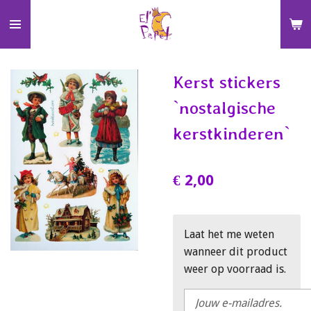
Ga
direct
naar
de
Kerst stickers
hoofdinhoud
`nostalgische
kerstkinderen`
€ 2,00
Laat het me weten
wanneer dit product
weer op voorraad is.