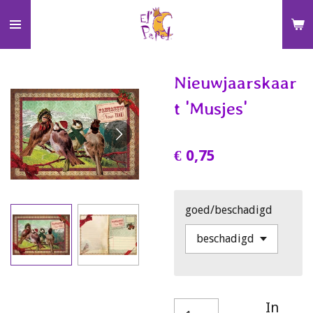
Ga
direct
naar
de
Nieuwjaarskaar
hoofdinhoud
t 'Musjes'
€ 0,75
goed/beschadigd
In