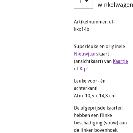
winkelwage
Artikelnummer:
ol-
kkx14b
Superleuke en originele
Nieuwjaars
kaart
(ansichtkaart) van
Kaartje
of Kip
!
Leuke voor- èn
achterkant!
Afm. 10,5 x 14,8 cm.
De afgeprijsde kaarten
hebben een flinke
beschadiging (vouw) aan
de linker bovenhoek.