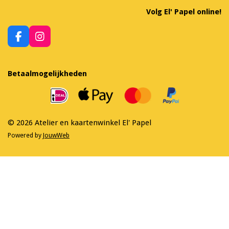
Volg El' Papel online!
F
I
a
n
c
s
e
t
Betaalmogelijkheden
b
a
o
g
o
r
k
a
m
© 2026 Atelier en kaartenwinkel El' Papel
Powered by
JouwWeb