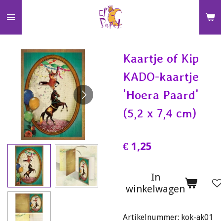
Ga
direct
naar
de
Kaartje of Kip
hoofdinhoud
KADO-kaartje
'Hoera Paard'
(5,2 x 7,4 cm)
€ 1,25
In
winkelwagen
Artikelnummer:
kok-ak01