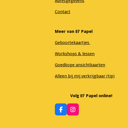
Adresgegevens
Contact
Meer van El' Papel
Geboortekaartjes
Workshops & lessen
Goedkope ansichtkaarten
Alleen bij mij verkrijgbaar (tip)
Volg El' Papel online!
F
I
a
n
c
s
e
t