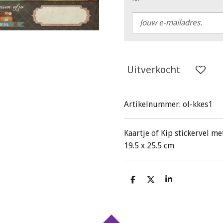
Uitverkocht
Artikelnummer:
ol-kkes1
Kaartje of Kip stickervel me
19.5 x 25.5 cm
D
D
S
e
e
h
l
e
a
e
l
r
n
e