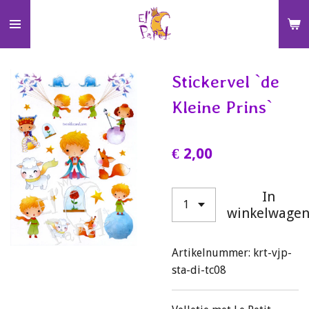
Ga
direct
naar
de
Stickervel `de
hoofdinhoud
Kleine Prins`
€ 2,00
In
winkelwage
Artikelnummer:
krt-vjp-
sta-di-tc08