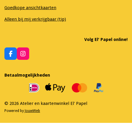
Goedkope ansichtkaarten
Alleen bij mij verkrijgbaar (tip)
Volg El' Papel online!
F
I
a
n
c
s
e
t
Betaalmogelijkheden
b
a
o
g
o
r
k
a
m
© 2026 Atelier en kaartenwinkel El' Papel
Powered by
JouwWeb