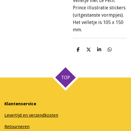
Velletje met Le Petit
Prince illustratie stickers
(uitgestanste vormpjes).
Het velletje is 105 x 150
mm.
D
D
S
D
e
e
h
e
l
e
a
l
e
l
r
e
n
e
n
TOP
Klantenservice
Levertijd en verzendkosten
Retourneren