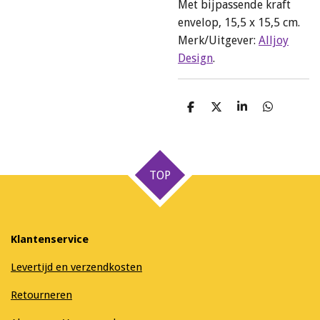
Met bijpassende kraft
envelop, 15,5 x 15,5 cm.
Merk/Uitgever:
Alljoy
Design
.
D
D
S
D
e
e
h
e
l
e
a
l
e
l
r
e
n
e
n
TOP
Klantenservice
Levertijd en verzendkosten
Retourneren