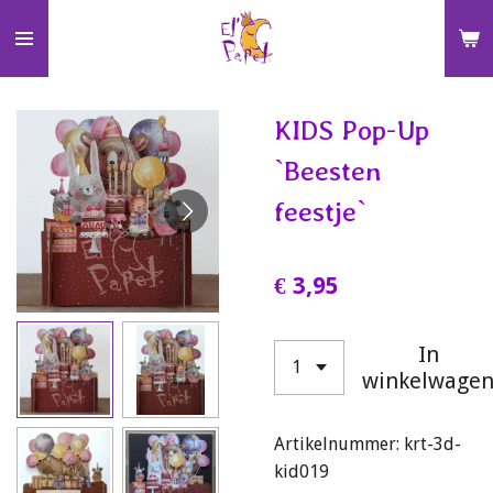
Ga
direct
naar
de
KIDS Pop-Up
hoofdinhoud
`Beesten
feestje`
€ 3,95
In
winkelwage
Artikelnummer:
krt-3d-
kid019