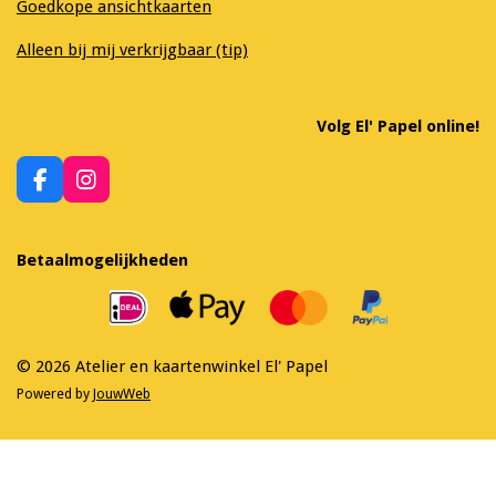
Goedkope ansichtkaarten
Alleen bij mij verkrijgbaar (tip)
Volg El' Papel online!
F
I
a
n
c
s
e
t
Betaalmogelijkheden
b
a
o
g
o
r
k
a
m
© 2026 Atelier en kaartenwinkel El' Papel
Powered by
JouwWeb