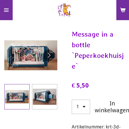
Ga
direct
naar
de
Message in a
hoofdinhoud
bottle
`Peperkoekhuisj
e`
€ 5,50
In
winkelwage
Artikelnummer:
krt-3d-