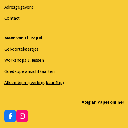
Adresgegevens
Contact
Meer van El' Papel
Geboortekaartjes
Workshops & lessen
Goedkope ansichtkaarten
Alleen bij mij verkrijgbaar (tip)
Volg El' Papel online!
F
I
a
n