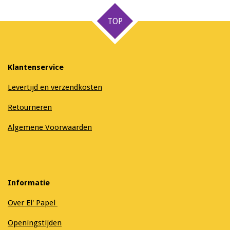
n
e
n
TOP
Klantenservice
Levertijd en verzendkosten
Retourneren
Algemene Voorwaarden
Informatie
Over El' Papel
Openingstijden