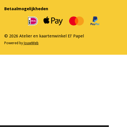
c
s
e
t
Betaalmogelijkheden
b
a
o
g
o
r
k
a
m
© 2026 Atelier en kaartenwinkel El' Papel
Powered by
JouwWeb