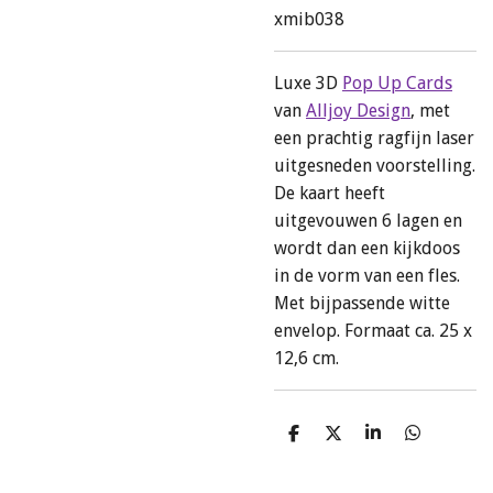
xmib038
Luxe 3D
Pop Up Cards
van
Alljoy Design
, met
een prachtig ragfijn laser
uitgesneden voorstelling.
De kaart heeft
uitgevouwen 6 lagen en
wordt dan een kijkdoos
in de vorm van een fles.
Met bijpassende witte
envelop. Formaat ca. 25 x
12,6 cm.
D
D
S
D
e
e
h
e
l
e
a
l
e
l
r
e