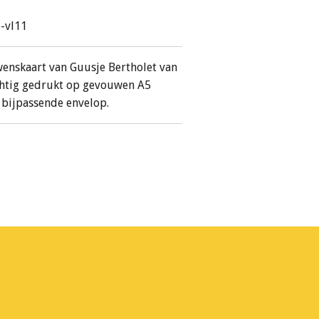
-vl11
 wenskaart van Guusje Bertholet van
achtig gedrukt op gevouwen A5
 bijpassende envelop.