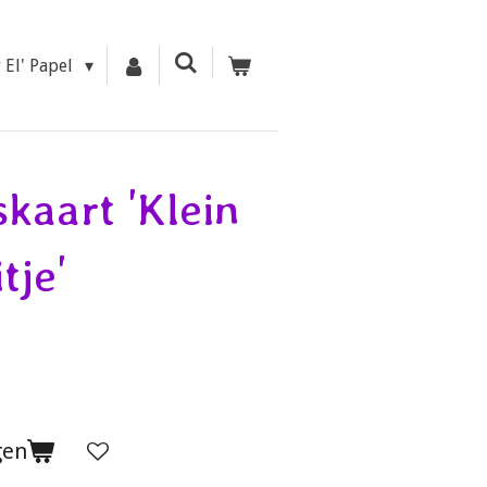
r El' Papel
kaart 'Klein
tje'
gen