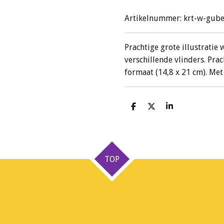
Artikelnummer:
krt-w-gube
Prachtige grote illustratie
verschillende vlinders. Pr
formaat (14,8 x 21 cm). Met
D
D
S
e
e
h
l
e
a
e
l
r
n
e
TOP