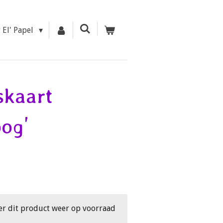
r El' Papel
skaart
og'
er dit product weer op voorraad