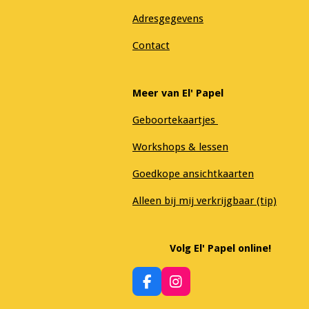
Adresgegevens
Contact
Meer van El' Papel
Geboortekaartjes
Workshops & lessen
Goedkope ansichtkaarten
Alleen bij mij verkrijgbaar (tip)
Volg El' Papel online!
F
I
a
n