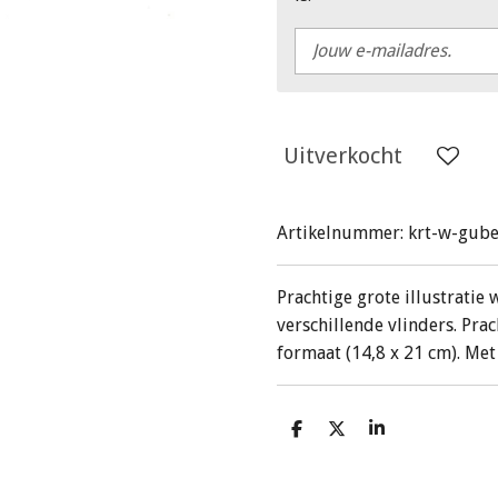
Uitverkocht
Artikelnummer:
krt-w-gube
Prachtige grote illustratie
verschillende vlinders. Pr
formaat (14,8 x 21 cm). Met
D
D
S
e
e
h
l
e
a
e
l
r