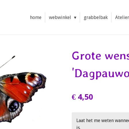
home
webwinkel
grabbelbak
Atelie
Grote wen
'Dagpauwo
€ 4,50
Laat het me weten wanne
is.