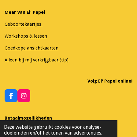
Meer van El' Papel
Geboortekaartjes
Workshops & lessen
Goedkope ansichtkaarten
Alleen bij mij verkrijgbaar (tip)
Volg El' Papel online!
F
I
a
n
c
s
e
t
Betaalmogelijkheden
b
a
Deze website gebruikt cookies voor analyse-
o
g
doeleinden en/of het tonen van advertenties.
o
r