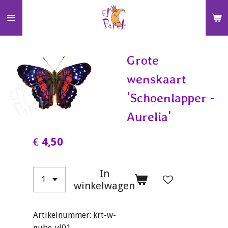
Ga
direct
naar
de
Grote
hoofdinhoud
wenskaart
'Schoenlapper -
Aurelia'
€ 4,50
In
winkelwagen
Artikelnummer:
krt-w-
gube-vl01