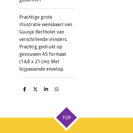
Prachtige grote
illustratie wenskaart van
Guusje Bertholet van
verschillende vlinders.
Prachtig gedrukt op
gevouwen A5 formaat
(14,8 x 21 cm). Met
bijpassende envelop.
D
D
S
D
e
e
h
e
l
e
a
l
e
l
r
e
n
e
n
TOP