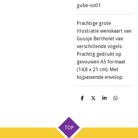
gube-vo01
Prachtige grote
illustratie wenskaart van
Guusje Bertholet van
verschillende vogels.
Prachtig gedrukt op
gevouwen A5 formaat
(14,8 x 21 cm). Met
bijpassende envelop.
D
D
S
D
e
e
h
e
l
e
a
l
e
l
r
e
n
e
n
TOP