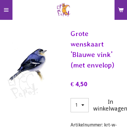
Ga
direct
naar
de
Grote
hoofdinhoud
wenskaart
'Blauwe vink'
(met envelop)
€ 4,50
In
winkelwage
Artikelnummer:
krt-w-