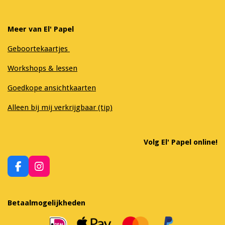
Meer van El' Papel
Geboortekaartjes
Workshops & lessen
Goedkope ansichtkaarten
Alleen bij mij verkrijgbaar (tip)
Volg El' Papel online!
F
I
a
n
c
s
e
t
Betaalmogelijkheden
b
a
o
g