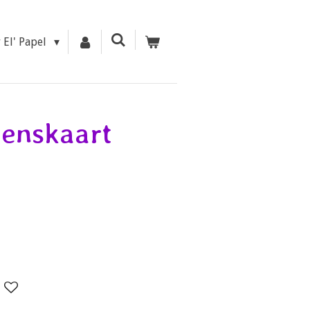
r El' Papel
wenskaart