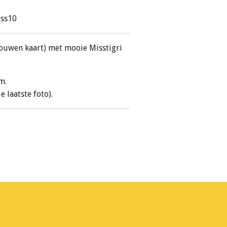
iss10
ouwen kaart) met mooie Misstigri
m.
 laatste foto).