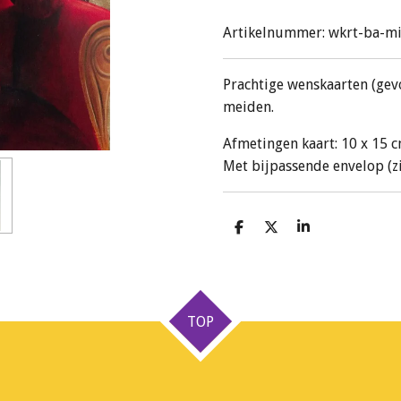
Artikelnummer:
wkrt-ba-m
Prachtige wenskaarten (gev
meiden.
Afmetingen kaart: 10 x 15 c
Met bijpassende envelop (zie
D
D
S
e
e
h
l
e
a
e
l
r
n
e
TOP