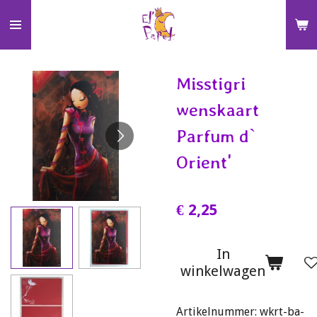
Ga
direct
naar
de
Misstigri
hoofdinhoud
wenskaart
Parfum d`
Orient'
€ 2,25
In
winkelwagen
Artikelnummer:
wkrt-ba-