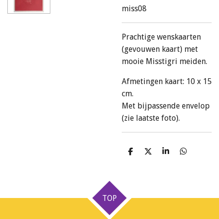
miss08
Prachtige wenskaarten
(gevouwen kaart) met
mooie Misstigri meiden.
Afmetingen kaart: 10 x 15
cm.
Met bijpassende envelop
(zie laatste foto).
D
D
S
D
e
e
h
e
l
e
a
l
e
l
r
e
n
e
n
TOP