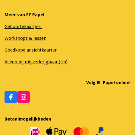
Meer van El' Papel
Geboortekaartjes
Workshops & lessen
Goedkope ansichtkaarten
Alleen bij mij verkrijgbaar (tip)
Volg El' Papel online!
F
I
a
n
c
s
e
t
Betaalmogelijkheden
b
a
o
g
o
r