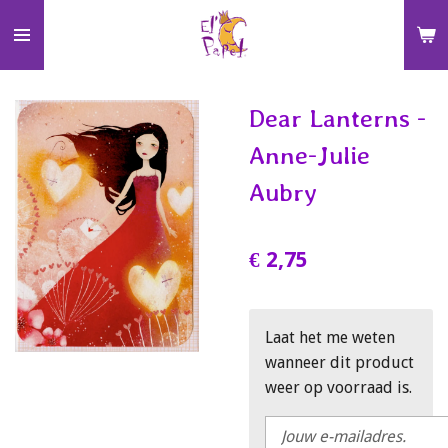
Ga
direct
naar
de
Dear Lanterns -
hoofdinhoud
Anne-Julie
Aubry
€ 2,75
Laat het me weten
wanneer dit product
weer op voorraad is.