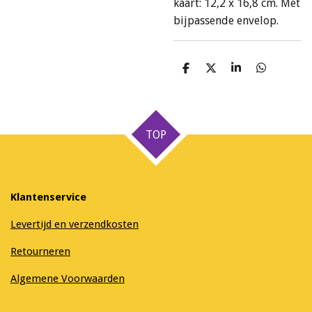
kaart: 12,2 x 16,8 cm. Met
bijpassende envelop.
D
D
S
D
e
e
h
e
l
e
a
l
e
l
r
e
n
e
n
TOP
Klantenservice
Levertijd en verzendkosten
Retourneren
Algemene Voorwaarden