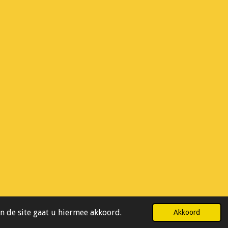
Powered by
JouwWeb
n de site gaat u hiermee akkoord.
Akkoord