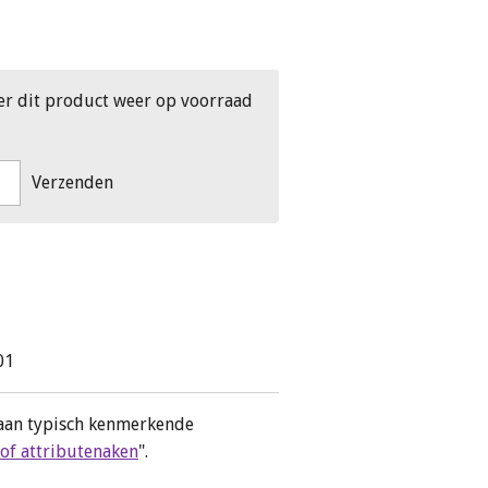
er dit product weer op voorraad
Verzenden
01
aan typisch kenmerkende
f attributenaken
".