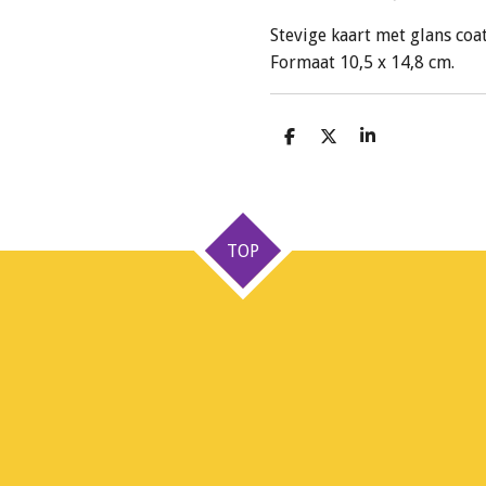
Stevige kaart met glans coat
Formaat 10,5 x 14,8 cm.
D
D
S
e
e
h
l
e
a
e
l
r
n
e
TOP