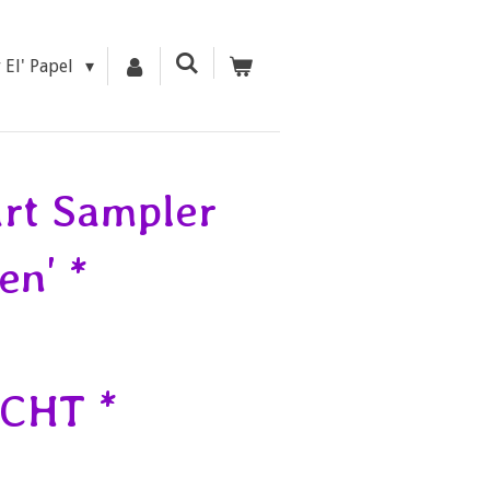
r El' Papel
rt Sampler
en' *
CHT *