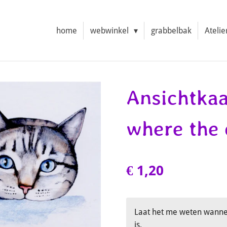
home
webwinkel
grabbelbak
Atelie
Ansichtkaa
where the c
€ 1,20
Laat het me weten wannee
is.