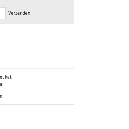
Verzenden
et kat,
a.
m.