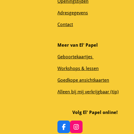
Openingstijden
Adresgegevens
Contact
Meer van El' Papel
Geboortekaartjes
Workshops & lessen
Goedkope ansichtkaarten
Alleen bij mij verkrijgbaar (tip)
Volg El' Papel online!
F
I