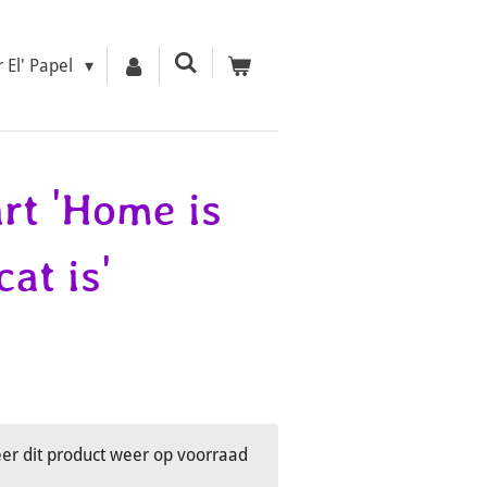
r El' Papel
rt 'Home is
at is'
r dit product weer op voorraad