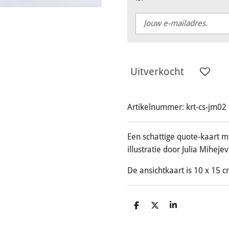
Uitverkocht
Artikelnummer:
krt-cs-jm02
Een schattige quote-kaart m
illustratie door Julia Mihejev
De ansichtkaart is 10 x 15 c
D
D
S
e
e
h
l
e
a