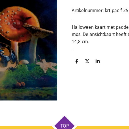
Artikelnummer:
krt-pac-f-25
Halloween kaart met padde
mos. De ansichtkaart heeft 
14,8 cm.
D
D
S
e
e
h
l
e
a
e
l
r
n
e
TOP