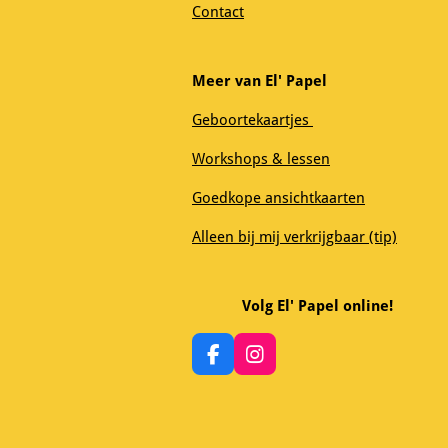
Contact
Meer van El' Papel
Geboortekaartjes
Workshops & lessen
Goedkope ansichtkaarten
Alleen bij mij verkrijgbaar (tip)
Volg El' Papel online!
F
I
a
n
c
s
e
t
b
a