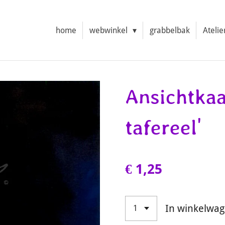
home
webwinkel
grabbelbak
Atelie
Ansichtkaa
tafereel'
€ 1,25
In winkelwa