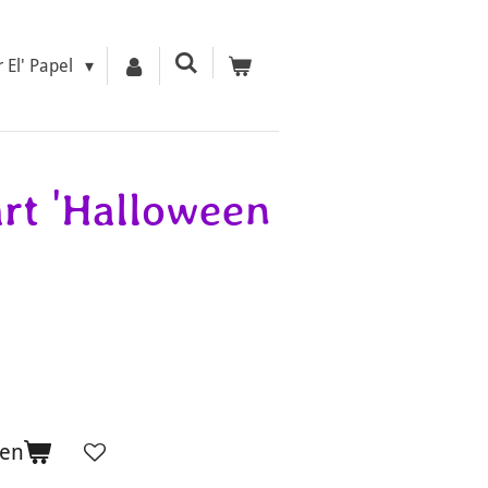
r El' Papel
rt 'Halloween
gen