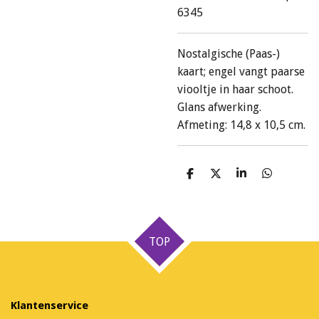
6345
Nostalgische (Paas-)
kaart; engel vangt paarse
viooltje in haar schoot.
Glans afwerking.
Afmeting: 14,8 x 10,5 cm.
D
D
S
D
e
e
h
e
l
e
a
l
e
l
r
e
n
e
n
TOP
Klantenservice