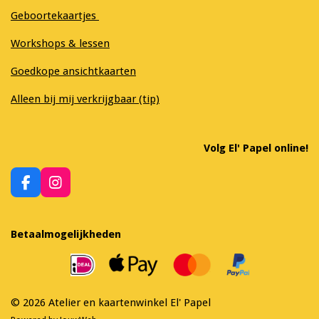
Geboortekaartjes
Workshops & lessen
Goedkope ansichtkaarten
Alleen bij mij verkrijgbaar (tip)
Volg El' Papel online!
F
I
a
n
c
s
e
t
Betaalmogelijkheden
b
a
o
g
o
r
k
a
m
© 2026 Atelier en kaartenwinkel El' Papel