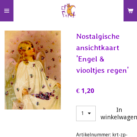
Ga
direct
naar
de
Nostalgische
hoofdinhoud
ansichtkaart
'Engel &
viooltjes regen'
€ 1,20
In
winkelwage
Artikelnummer:
krt-zp-