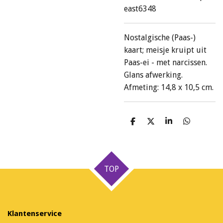
east6348
Nostalgische (Paas-)
kaart; meisje kruipt uit
Paas-ei - met narcissen.
Glans afwerking.
Afmeting: 14,8 x 10,5 cm.
D
D
S
D
e
e
h
e
l
e
a
l
e
l
r
e
n
e
n
TOP
Klantenservice