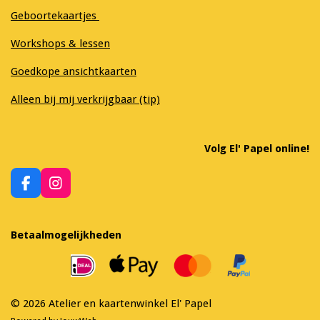
Geboortekaartjes
Workshops & lessen
Goedkope ansichtkaarten
Alleen bij mij verkrijgbaar (tip)
Volg El' Papel online!
F
I
a
n
c
s
e
t
Betaalmogelijkheden
b
a
o
g
o
r
k
a
m
© 2026 Atelier en kaartenwinkel El' Papel