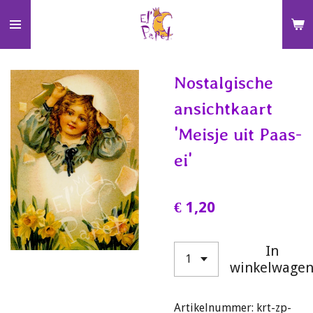
Ga
direct
naar
de
Nostalgische
hoofdinhoud
ansichtkaart
'Meisje uit Paas-
ei'
€ 1,20
In
winkelwage
Artikelnummer:
krt-zp-