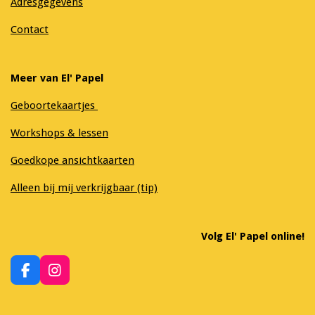
Adresgegevens
Contact
Meer van El' Papel
Geboortekaartjes
Workshops & lessen
Goedkope ansichtkaarten
Alleen bij mij verkrijgbaar (tip)
Volg El' Papel online!
F
I
a
n
c
s