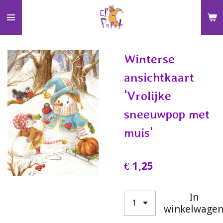
Ga
direct
naar
de
Winterse
hoofdinhoud
ansichtkaart
'Vrolijke
sneeuwpop met
muis'
€ 1,25
In
winkelwage