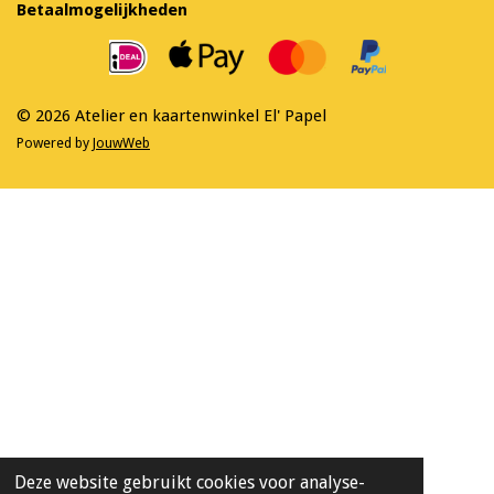
e
t
Betaalmogelijkheden
b
a
o
g
o
r
k
a
m
© 2026 Atelier en kaartenwinkel El' Papel
Powered by
JouwWeb
Deze website gebruikt cookies voor analyse-