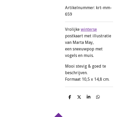
Artikelnummer:
krt-mm-
659
Vrolijke
winterse
postkaart met illustratie
van Marta May,
een sneeuwpop met
vogels en muis.
Mooi stevig & goed te
beschrijven.
Formaat 10,5 x 14,8 cm.
D
D
S
D
e
e
h
e
l
e
a
l
e
l
r
e
n
e
n