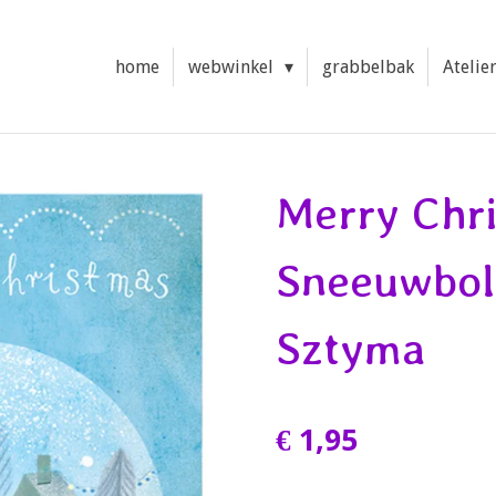
home
webwinkel
grabbelbak
Atelie
Merry Chr
Sneeuwbol
Sztyma
€ 1,95