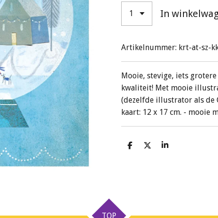
In winkelwa
Artikelnummer:
krt-at-sz-
Mooie, stevige, iets groter
kwaliteit! Met mooie illust
(dezelfde illustrator als d
kaart: 12 x 17 cm. - mooie 
D
D
S
e
e
h
l
e
a
e
l
r
n
e
TOP