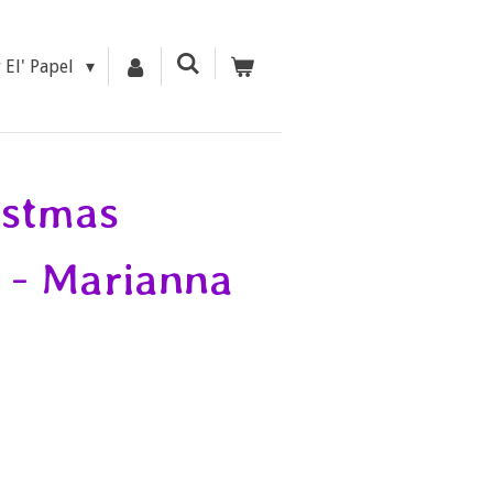
r El' Papel
istmas
 - Marianna