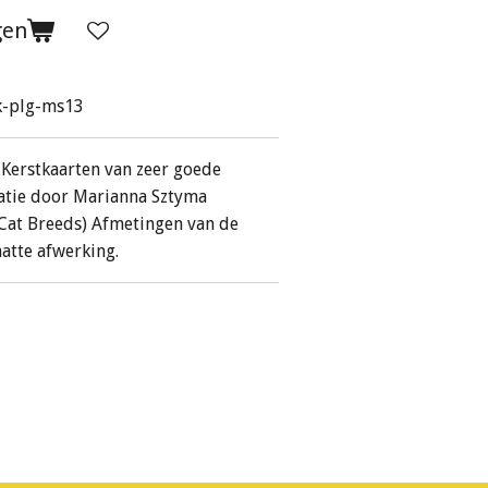
gen
kk-plg-ms13
e Kerstkaarten van zeer goede
ratie door Marianna Sztyma
e Cat Breeds) Afmetingen van de
matte afwerking.