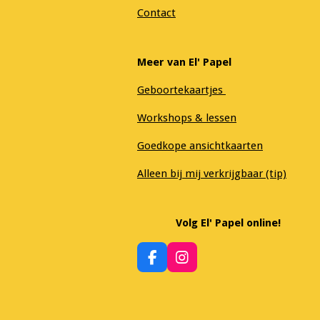
Contact
Meer van El' Papel
Geboortekaartjes
Workshops & lessen
Goedkope ansichtkaarten
Alleen bij mij verkrijgbaar (tip)
Volg El' Papel online!
F
I
a
n
c
s
e
t
b
a