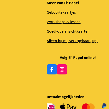
Meer van El' Papel
Geboortekaartjes
Workshops & lessen
Goedkope ansichtkaarten
Alleen bij mij verkrijgbaar (tip)
Volg El' Papel online!
F
I
a
n
c
s
e
t
b
a
o
g
Betaalmogelijkheden
o
r
k
a
m