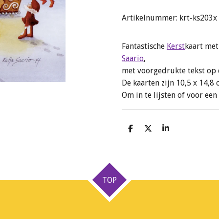
Artikelnummer:
krt-ks203x
Fantastische
Kerst
kaart met
Saario
,
met voorgedrukte tekst op 
De kaarten zijn 10,5 x 14,8 
Om in te lijsten of voor een
D
D
S
e
e
h
l
e
a
e
l
r
n
e
TOP