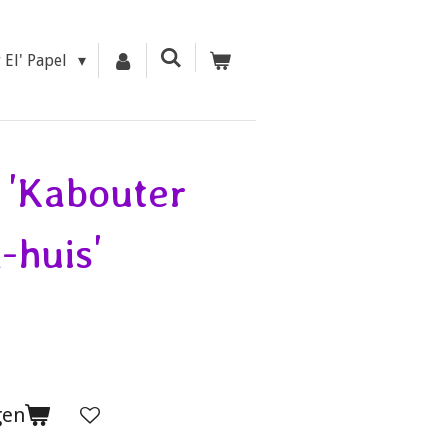
r El' Papel
 'Kabouter
-huis'
gen