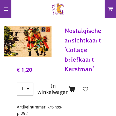
Ga
direct
naar
de
Nostalgische
hoofdinhoud
ansichtkaart
'Collage-
briefkaart
Kerstman'
€ 1,20
In
winkelwagen
Artikelnummer:
krt-nos-
pl292