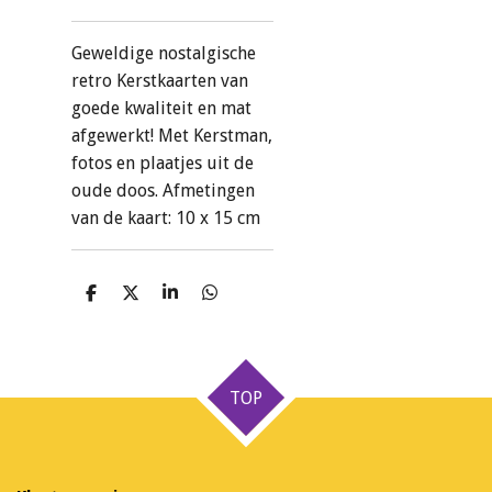
Geweldige nostalgische
retro Kerstkaarten van
goede kwaliteit en mat
afgewerkt! Met Kerstman,
fotos en plaatjes uit de
oude doos. Afmetingen
van de kaart: 10 x 15 cm
D
D
S
D
e
e
h
e
l
e
a
l
e
l
r
e
n
e
n
TOP